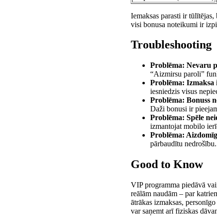
Iemaksas parasti ir tūlītējas
visi bonusa noteikumi ir izpil
Troubleshooting
Problēma: Nevaru pi
“Aizmirsu paroli” funkc
Problēma: Izmaksa i
iesniedzis visus nepie
Problēma: Bonuss net
Daži bonusi ir pieeja
Problēma: Spēle neie
izmantojat mobilo ierīc
Problēma: Aizdomīga
pārbaudītu nedrošību.
Good to Know
VIP programma piedāvā vairā
reālām naudām – par katriem
ātrākas izmaksas, personīgo
var saņemt arī fiziskas dāva