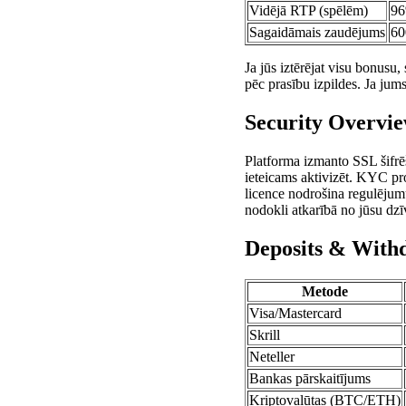
Vidējā RTP (spēlēm)
9
Sagaidāmais zaudējums
60
Ja jūs iztērējat visu bonusu,
pēc prasību izpildes. Ja jum
Security Overvi
Platforma izmanto SSL šifrēš
ieteicams aktivizēt. KYC pr
licence nodrošina regulējumu
nodokli atkarībā no jūsu dzī
Deposits & With
Metode
Visa/Mastercard
Skrill
Neteller
Bankas pārskaitījums
Kriptovalūtas (BTC/ETH)