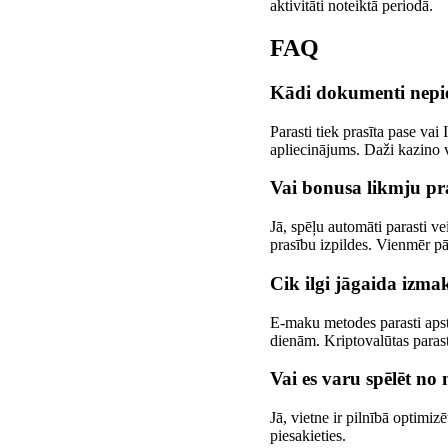
aktivitāti noteiktā periodā.
FAQ
Kādi dokumenti nepie
Parasti tiek prasīta pase va
apliecinājums. Daži kazino 
Vai bonusa likmju pr
Jā, spēļu automāti parasti v
prasību izpildes. Vienmēr p
Cik ilgi jāgaida izma
E-maku metodes parasti apstr
dienām. Kriptovalūtas parasti
Vai es varu spēlēt no 
Jā, vietne ir pilnībā optimi
piesakieties.