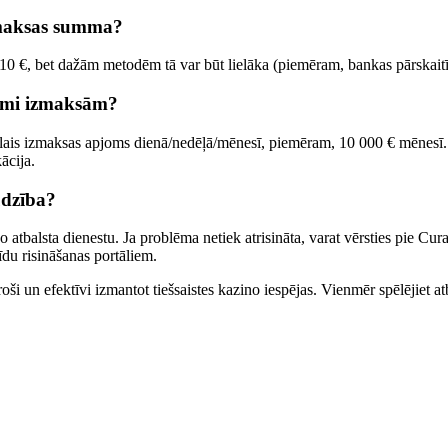
zmaksas summa?
 10 €, bet dažām metodēm tā var būt lielāka (piemēram, bankas pārskai
jumi izmaksām?
mālais izmaksas apjoms dienā/nedēļā/mēnesī, piemēram, 10 000 € mēnes
ācija.
ūdzība?
no atbalsta dienestu. Ja problēma netiek atrisināta, varat vērsties pie C
īdu risināšanas portāliem.
oši un efektīvi izmantot tiešsaistes kazino iespējas. Vienmēr spēlējiet a