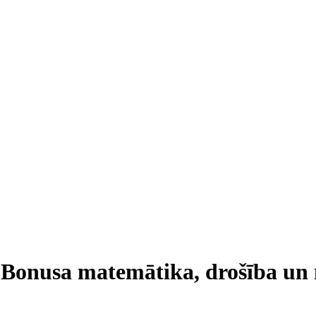
: Bonusa matemātika, drošība u