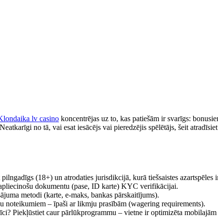
Klondaika lv casino
koncentrējas uz to, kas patiešām ir svarīgs: bonusie
tkarīgi no tā, vai esat iesācējs vai pieredzējis spēlētājs, šeit atradīsie
t pilngadīgs (18+) un atrodaties jurisdikcijā, kurā tiešsaistes azartspēles ir
apliecinošu dokumentu (pase, ID karte) KYC verifikācijai.
sājuma metodi (karte, e-maks, bankas pārskaitījums).
usu noteikumiem – īpaši ar likmju prasībām (wagering requirements).
rīci? Piekļūstiet caur pārlūkprogrammu – vietne ir optimizēta mobilajām