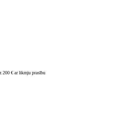
z 200 € ar likmju prasību