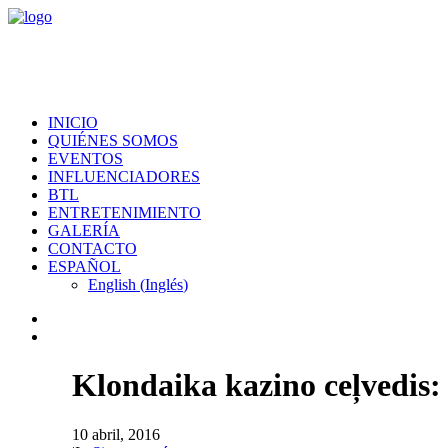
INICIO
QUIÉNES SOMOS
EVENTOS
INFLUENCIADORES
BTL
ENTRETENIMIENTO
GALERÍA
CONTACTO
ESPAÑOL
English
(
Inglés
)
Klondaika kazino ceļvedis
10 abril, 2016