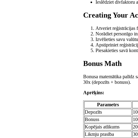
Ieslēdziet divfaktoru 
Creating Your A
Atveriet reģistrācijas
Norādiet personīgo in
Izvēlieties savu valūt
Apstipriniet reģistrāci
Piesakieties savā kon
Bonus Math
Bonusa matemātika palīdz sa
30x (depozīts + bonuss).
Aprēķins:
Parametrs
Depozīts
10
Bonuss
10
Kopējais atlikums
20
Likmju prasība
30