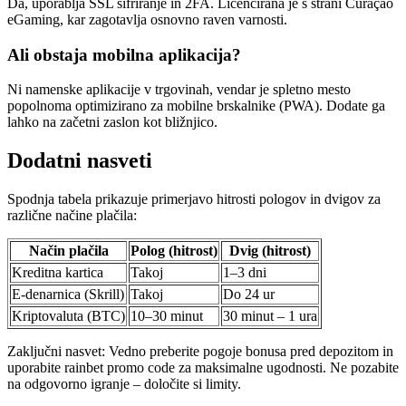
Da, uporablja SSL šifriranje in 2FA. Licencirana je s strani Curaçao
eGaming, kar zagotavlja osnovno raven varnosti.
Ali obstaja mobilna aplikacija?
Ni namenske aplikacije v trgovinah, vendar je spletno mesto
popolnoma optimizirano za mobilne brskalnike (PWA). Dodate ga
lahko na začetni zaslon kot bližnjico.
Dodatni nasveti
Spodnja tabela prikazuje primerjavo hitrosti pologov in dvigov za
različne načine plačila:
Način plačila
Polog (hitrost)
Dvig (hitrost)
Kreditna kartica
Takoj
1–3 dni
E-denarnica (Skrill)
Takoj
Do 24 ur
Kriptovaluta (BTC)
10–30 minut
30 minut – 1 ura
Zaključni nasvet: Vedno preberite pogoje bonusa pred depozitom in
uporabite rainbet promo code za maksimalne ugodnosti. Ne pozabite
na odgovorno igranje – določite si limity.