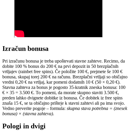
Izračun bonusa
Pri izračunu bonusa je treba upoštevati stavne zahteve. Recimo, da
dobite 100 % bonus do 200 € na prvi depozit in 50 brezplačnih
vrtljajev (rainbet free spins). Če položite 100 €, prejmete še 100 €
bonusa, skupaj torej 200 € na računu. Brezplačni vrtljaji so običajno
vredni 0,20 € na vrtljaj, kar pomeni dodatnih 10 € (50 × 0,20 €).
Stavna zahteva za bonus je pogosto 35-kratnik zneska bonusa: 100
€ × 35 = 3.500 €. To pomeni, da morate skupno staviti 3.500 €,
preden lahko dvignete dobitke iz bonusa. Če dobitek iz free spins
znaša 15 €, se ta običajno prišteje k stavni zahtevi ali pa ima svojo.
Vedno preverite pogoje – formula:
skupna stava potrebna = (znesek
bonusa) × (stavna zahteva)
.
Pologi in dvigi