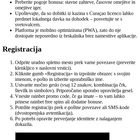
Preberite pogoje bonusa: stavne zahteve, časovne omejitve in
omejitve iger.
Upoštevajte, da so dobitki iz kazina s Curaçao licenco lahko
predmet lokalnega davka na dohodek – posvetujte se s
svetovalcem.
Platforma je mobilno optimizirana (PWA), zato do nje
dostopate neposredno iz brskalnika brez namestitve aplikacije.
Registracija
Odprite uradno spletno mesto prek varne povezave (preverite
klenkljico v naslovni vrstici).
Kliknite gumb «Registracija» in izpolnite obrazec s svojim
imenom, e-pošto in izberite uporabniško ime.
Ustvarite močno geslo (vsaj 12 znakov, kombinacija črk,
številk in simbolov). Priporočamo uporabo upravitelja gesel.
Vnesite rainbet promo code, če ga imate – to vam lahko
prinese rainbet free spins ali dodatne bonuse.
Potrdite registracijo prek e-poštne povezave ali SMS-kode
(dvostopenjska avtentikacija).
Po potrebi opravite preverjanje identitete z nalaganjem
dokazila.