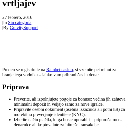
vrtljajev
27 febrero, 2016
|
In
Sin categoría
|
By
GravitySupport
Preden se registrirate na
Rainbet casino
, si vzemite pet minut za
branje tega vodnika – lahko vam prihrani čas in denar.
Priprava
Preverite, ali izpolnjujete pogoje za bonuse: večina jih zahteva
minimalni depozit in veljajo samo za nove igralce.
Pripravite osebni dokument (osebna izkaznica ali potni list) za
morebitno preverjanje identitete (KYC).
Izberite način plačila, ki ga boste uporabili – priporočamo e-
denarnice ali kriptovalute za hitrejše transakcije.