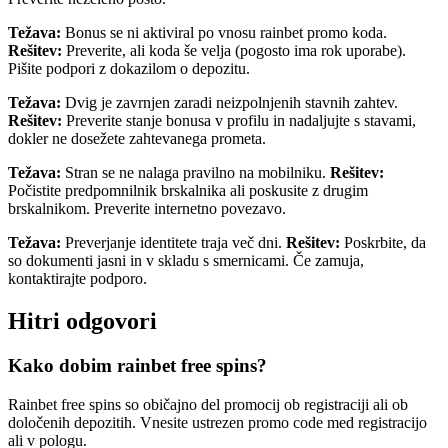
Težava:
Bonus se ni aktiviral po vnosu rainbet promo koda.
Rešitev:
Preverite, ali koda še velja (pogosto ima rok uporabe).
Pišite podpori z dokazilom o depozitu.
Težava:
Dvig je zavrnjen zaradi neizpolnjenih stavnih zahtev.
Rešitev:
Preverite stanje bonusa v profilu in nadaljujte s stavami,
dokler ne dosežete zahtevanega prometa.
Težava:
Stran se ne nalaga pravilno na mobilniku.
Rešitev:
Počistite predpomnilnik brskalnika ali poskusite z drugim
brskalnikom. Preverite internetno povezavo.
Težava:
Preverjanje identitete traja več dni.
Rešitev:
Poskrbite, da
so dokumenti jasni in v skladu s smernicami. Če zamuja,
kontaktirajte podporo.
Hitri odgovori
Kako dobim rainbet free spins?
Rainbet free spins so običajno del promocij ob registraciji ali ob
določenih depozitih. Vnesite ustrezen promo code med registracijo
ali v pologu.