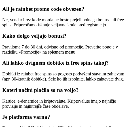
Ali je rainbet promo code obvezen?
Ne, vendar brez kode morda ne boste prejeli polnega bonusa ali free
spins. Priporočamo iskanje veljavne kode pred registracijo.
Kako dolgo veljajo bonusi?
Praviloma 7 do 30 dni, odvisno od promocije. Preverite pogoje v
razdelku «Promocije» na spletnem mestu.
Ali lahko dvignem dobitke iz free spins takoj?
Dobitki iz rainbet free spins so pogosto podvrženi stavnim zahtevam
(npr. 30-kratnik dobitka). Šele ko jih izpolnite, lahko zahtevate dvig.
Kateri načini plačila so na voljo?
Kartice, e-denarnice in kriptovalute. Kriptovalute imajo najnižje
provizije in najhitrejše čase obdelave.
Je platforma varna?