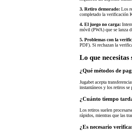
3. Retiro demorado:
Los re
completado la verificación K
4. El juego no carga:
Inten
móvil (PWA) que se lanza d
5. Problemas con la verifi
PDF). Si rechazan la verifica
Lo que necesitas 
¿Qué métodos de pago
Jugabet acepta transferencia
instantáneos y los retiros se
¿Cuánto tiempo tarda 
Los retiros suelen procesars
rápidos, mientras que las tr
¿Es necesario verifica