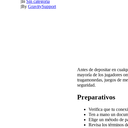
|
In
Sin categoría
|
By
GravitySupport
Antes de depositar en cualqui
mayoría de los jugadores omi
tragamonedas, juegos de mes
seguridad.
Preparativos
Verifica que tu conexi
Ten a mano un docume
Elige un método de pa
Revisa los términos de