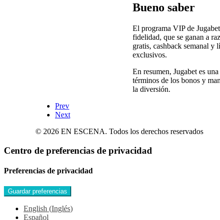
Bueno saber
El programa VIP de Jugabet 
fidelidad, que se ganan a r
gratis, cashback semanal y l
exclusivos.
En resumen, Jugabet es una pl
términos de los bonos y mant
la diversión.
Prev
Next
© 2026 EN ESCENA. Todos los derechos reservados
Centro de preferencias de privacidad
Preferencias de privacidad
English
(
Inglés
)
Español