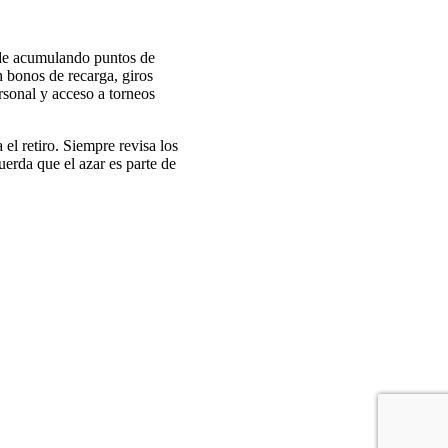
nde acumulando puntos de
 bonos de recarga, giros
rsonal y acceso a torneos
 el retiro. Siempre revisa los
uerda que el azar es parte de