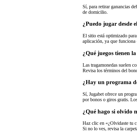
Sí, para retirar ganancias 
de domicilio.
¿Puedo jugar desde e
El sitio está optimizado par
aplicación, ya que funciona
¿Qué juegos tienen l
Las tragamonedas suelen con
Revisa los términos del bono
¿Hay un programa de
Sí, Jugabet ofrece un progr
por bonos o giros gratis. Los
¿Qué hago si olvido 
Haz clic en «¿Olvidaste tu c
Si no lo ves, revisa la carpe