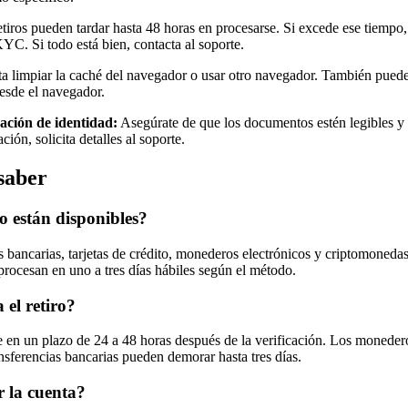
tiros pueden tardar hasta 48 horas en procesarse. Si excede ese tiempo,
YC. Si todo está bien, contacta al soporte.
ta limpiar la caché del navegador o usar otro navegador. También puede
esde el navegador.
cación de identidad:
Asegúrate de que los documentos estén legibles y
ción, solicita detalles al soporte.
saber
 están disponibles?
s bancarias, tarjetas de crédito, monederos electrónicos y criptomoneda
 procesan en uno a tres días hábiles según el método.
el retiro?
e en un plazo de 24 a 48 horas después de la verificación. Los moneder
ansferencias bancarias pueden demorar hasta tres días.
r la cuenta?