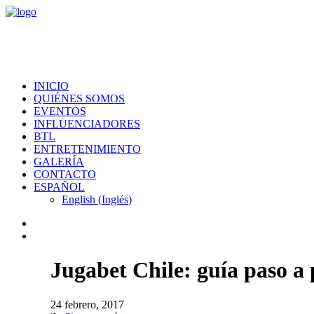
INICIO
QUIÉNES SOMOS
EVENTOS
INFLUENCIADORES
BTL
ENTRETENIMIENTO
GALERÍA
CONTACTO
ESPAÑOL
English
(
Inglés
)
Jugabet Chile: guía paso a 
24 febrero, 2017