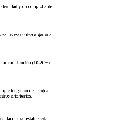
 identidad y un comprobante
o es necesario descargar una
enor contribución (10-20%).
a, que luego puedes canjear
iros prioritarios.
 enlace para restablecerla.