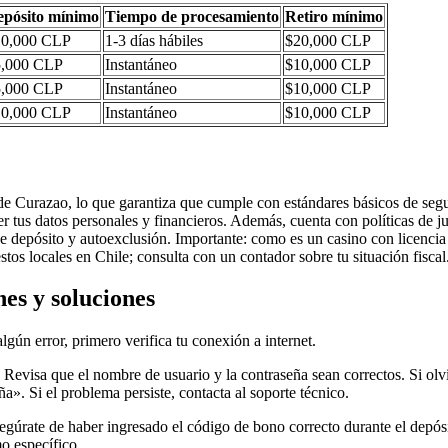
epósito mínimo
Tiempo de procesamiento
Retiro mínimo
10,000 CLP
1-3 días hábiles
$20,000 CLP
5,000 CLP
Instantáneo
$10,000 CLP
5,000 CLP
Instantáneo
$10,000 CLP
10,000 CLP
Instantáneo
$10,000 CLP
de Curazao, lo que garantiza que cumple con estándares básicos de seguri
r tus datos personales y financieros. Además, cuenta con políticas de 
de depósito y autoexclusión. Importante: como es un casino con licencia 
stos locales en Chile; consulta con un contador sobre tu situación fiscal
s y soluciones
lgún error, primero verifica tu conexión a internet.
Revisa que el nombre de usuario y la contraseña sean correctos. Si olvi
». Si el problema persiste, contacta al soporte técnico.
gúrate de haber ingresado el código de bono correcto durante el depó
o específico.