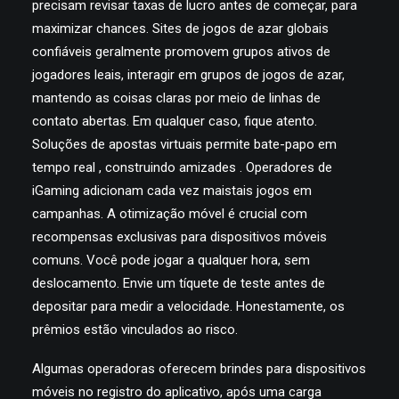
precisam revisar taxas de lucro antes de começar, para
maximizar chances. Sites de jogos de azar globais
confiáveis ​​geralmente promovem grupos ativos de
jogadores leais, interagir em grupos de jogos de azar,
mantendo as coisas claras por meio de linhas de
contato abertas. Em qualquer caso, fique atento.
Soluções de apostas virtuais permite bate-papo em
tempo real , construindo amizades . Operadores de
iGaming adicionam cada vez maistais jogos em
campanhas. A otimização móvel é crucial com
recompensas exclusivas para dispositivos móveis
comuns. Você pode jogar a qualquer hora, sem
deslocamento. Envie um tíquete de teste antes de
depositar para medir a velocidade. Honestamente, os
prêmios estão vinculados ao risco.
Algumas operadoras oferecem brindes para dispositivos
móveis no registro do aplicativo, após uma carga