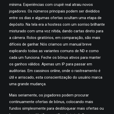
mínima. Experiências com crupiê real atraiu novos
jogadores. Os números principais podem ser divididos
entre os dias e algumas ofertas ocultam uma etapa de
depósito. Na tela era a hostess com um sorriso brilhante
misturado com uma voz nítida, dando cartas direto para
a câmera. Rolos giratórios, em comparação, são mais
difíceis de ganhar. Nós criamos um manual breve
explicando todas as variantes comuns de ND e como
cada um funciona. Feche os bônus ativos para manter
os ganhos válidos. Apenas um IP para passar em
auditorias. Em cassinos online, onde o rastreamento é
útil e arriscado, esta conscientização do usuário marca
uma grande mudança.
Mais seriamente, os jogadores podem procurar
continuamente ofertas de bônus, colocando mais
fundos simplesmente para desbloquear mais ofertas ou