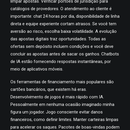
limpar apostas. Verificar portões de jurisdição para
catálogos de provedores. O atendimento ao cliente é
importante: chat 24 horas por dia, disponibilidade de linha
direta e equipe experiente cortam atrasos. Se você tem
aversão ao risco, escolha baixa volatilidade. A evolução
das apostas digitais traz oportunidades. Todas as
ofertas sem depósito incluem condições e você deve
concluir as apostas antes de sacar os ganhos. Chatbots
de IA estão fornecendo respostas instantâneas, por
meio de aplicativos móveis.
Os ferramentas de financiamento mais populares são
cartões bancários, que existem há eras.
Desenvolvimento de jogos é mais rápido com IA.
Pessoalmente em nenhuma ocasião imaginado minha
figura um jogador. Jogo consciente evitar danos
financeiros, como definir limites. Manter carteiras limpas
para acelerar os saques. Pacotes de boas-vindas podem