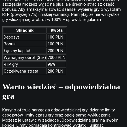
szczęścia możesz wyjść na plus, ale średnio stracisz część
bonusu. Aby zmaksymalizować szanse, wybieraj gry o wysokim
RTP (powyżej 97%) i niskiej wariancji. Pamiętaj, że nie wszystkie
gry wliczają się w obrót w 100% – sprawdź regulamin.
Składnik
Kwota
Depozyt
100 PLN
Bonus
100 PLN
Łączny kapitał
200 PLN
Wymagany obrót (35x)
7000 PLN
RTP gry
96%
Oczekiwana strata
280 PLN
Warto wiedzieć – odpowiedzialna
gra
Kasyno oferuje narzędzia odpowiedzialnej gry: dzienne limity
depozytów, limity czasu gry oraz opcję samo-wykluczenia.
Możesz je ustawić w zakładce „Odpowiedzialna gra” na swoim
koncie. Limity pomagają kontrolować wydatki i uniknąć