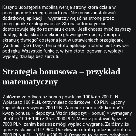
Kasyno udostępnia mobilną wersję strony, która działa w
przeglądarce każdego smartfona. Nie musisz instalować
dodatkowej aplikacji — wystarczy wejść na stronę przez
przeglądarkę i zalogować się. Strona automatycznie
dostosowuje się do rozmiaru ekranu. Jeśli chcesz mieć szybszy
dostęp, dodaj skrót do ekranu głównego — opcja „Dodaj do
ekranu głównego” dostępna jest w ustawieniach przeglądarki
(Android i iOS). Dzięki temu etoto aplikacja mobilna jest zawsze
pod ręką. Wszystkie funkcje, w tym etoto logowanie, wpłaty i
wypłaty, działają bez zarzutu.
Strategia bonusowa – przykład
matematyczny
Załóżmy, że odbierasz bonus powitalny: 100% do 200 PLN.
Wpłacasz 100 PLN, otrzymujesz dodatkowe 100 PLN. Łączny
kapitał do gry wynosi 200 PLN. Warunek obrotu: 35-krotność
kwoty bonusu + depozytu. Wzór: (depozyt + bonus) × wymagany
obrót = (100 + 100) × 35 = 7000 PLN. Musisz postawić łącznie
7000 PLN, zanim będziesz mógł wypłacić wygrane. Załóżmy, że
grasz w slocie o RTP 96%. Oczekiwana strata podczas obrotu to
7000 PLN × (1 – 0,96) = 280 PLN. Oznacza to, że przy odrobinie