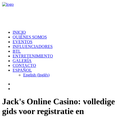
INICIO
QUIÉNES SOMOS
EVENTOS
INFLUENCIADORES
BTL
ENTRETENIMIENTO
GALERÍA
CONTACTO
ESPAÑOL
English
(
Inglés
)
Jack's Online Casino: volledige
gids voor registratie en