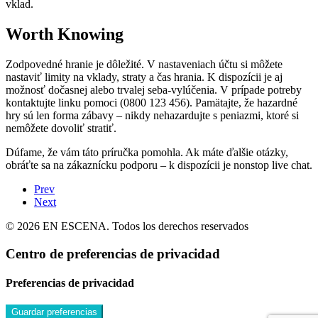
vklad.
Worth Knowing
Zodpovedné hranie je dôležité. V nastaveniach účtu si môžete
nastaviť limity na vklady, straty a čas hrania. K dispozícii je aj
možnosť dočasnej alebo trvalej seba-vylúčenia. V prípade potreby
kontaktujte linku pomoci (0800 123 456). Pamätajte, že hazardné
hry sú len forma zábavy – nikdy nehazardujte s peniazmi, ktoré si
nemôžete dovoliť stratiť.
Dúfame, že vám táto príručka pomohla. Ak máte ďalšie otázky,
obráťte sa na zákaznícku podporu – k dispozícii je nonstop live chat.
Prev
Next
© 2026 EN ESCENA. Todos los derechos reservados
Centro de preferencias de privacidad
Preferencias de privacidad