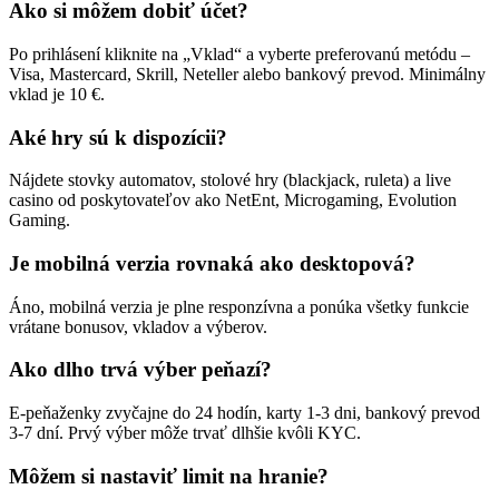
Ako si môžem dobiť účet?
Po prihlásení kliknite na „Vklad“ a vyberte preferovanú metódu –
Visa, Mastercard, Skrill, Neteller alebo bankový prevod. Minimálny
vklad je 10 €.
Aké hry sú k dispozícii?
Nájdete stovky automatov, stolové hry (blackjack, ruleta) a live
casino od poskytovateľov ako NetEnt, Microgaming, Evolution
Gaming.
Je mobilná verzia rovnaká ako desktopová?
Áno, mobilná verzia je plne responzívna a ponúka všetky funkcie
vrátane bonusov, vkladov a výberov.
Ako dlho trvá výber peňazí?
E-peňaženky zvyčajne do 24 hodín, karty 1-3 dni, bankový prevod
3-7 dní. Prvý výber môže trvať dlhšie kvôli KYC.
Môžem si nastaviť limit na hranie?