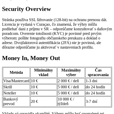
Security Overview
Stránka používa SSL šifrovanie (128-bit) na ochranu prenosu dát.
Licencia je vydaná v Curaçao, čo znamená, že výhry môžu
podliehať dani z príjmu v SR – odporúčame konzultovať s daňovým
poradcom. Overenie totožnosti (KYC) je povinné pred prvým
výberom: pošlite fotografiu občianskeho preukazu a doklad o
adrese. Dvojfaktorová autentifikácia (2FA) nie je povinná, ale
dôrazne odporúčame ju aktivovať v nastaveniach profilu.
Money In, Money Out
Minimálny
Maximálny
Čas
Metóda
vklad
výber
spracovania
Visa/Mastercard
10 €
2 000 € / deň
1-3 dni
Skrill
10 €
5 000 € / deň
do 24 hodín
Neteller
10 €
5 000 € / deň
do 24 hodín
Bankový
10 000 € /
20 €
3-7 dní
prevod
týždeň
Vklady sú spravidla okamžité. Výbery môžu byť spomalené pri