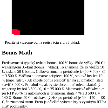
– Pozrite si videonávod na registráciu a prvý vklad.
Bonus Math
Predstavme si typický uvítací bonus: 100 % bonus do výšky 150 € s
wageringom 35-krát (bonus + vklad). To znamená, že ak vložíte 50
€, získate 50 € bonus. Celková suma na pretočenie je (50 + 50) × 35
= 3 500 €. Väčšina automatov prispieva 100 %, stolové hry len 10
% (napr. rulety). Ak chcete bonus pretočiť len na automatoch, stačí
staviť 3 500 €. Pri tabuľke: ak by ste chceli hrať ruletu, skutočný
wagering by bol 3 500 / 0,10 = 35 000 €. Matematické očakávanie:
pri RTP 96 % na automatoch je priemerná strata 4 % z 3 500 € =
140 €. Bonus 50 € – očakávaný zisk po pretočení je 50 – 140 = –90
€, čo znamená stratu. Preto je dôležité vyberať hry s vysokým RTP a
čítať podmienky.