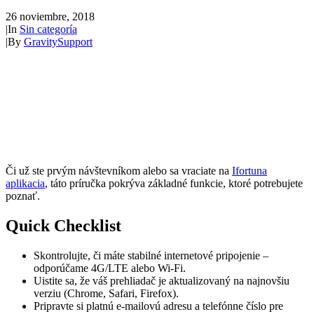
26 noviembre, 2018
|
In
Sin categoría
|
By
GravitySupport
Či už ste prvým návštevníkom alebo sa vraciate na
Ifortuna
aplikacia
, táto príručka pokrýva základné funkcie, ktoré potrebujete
poznať.
Quick Checklist
Skontrolujte, či máte stabilné internetové pripojenie –
odporúčame 4G/LTE alebo Wi-Fi.
Uistite sa, že váš prehliadač je aktualizovaný na najnovšiu
verziu (Chrome, Safari, Firefox).
Pripravte si platnú e-mailovú adresu a telefónne číslo pre