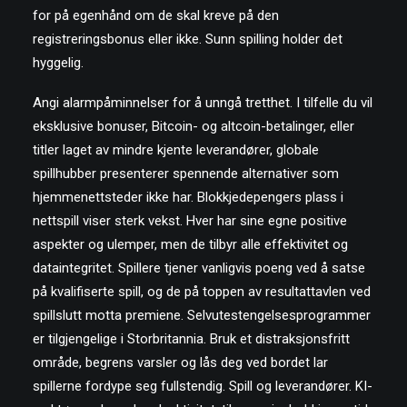
for på egenhånd om de skal kreve på den
registreringsbonus eller ikke. Sunn spilling holder det
hyggelig.
Angi alarmpåminnelser for å unngå tretthet. I tilfelle du vil
eksklusive bonuser, Bitcoin- og altcoin-betalinger, eller
titler laget av mindre kjente leverandører, globale
spillhubber presenterer spennende alternativer som
hjemmenettsteder ikke har. Blokkjedepengers plass i
nettspill viser sterk vekst. Hver har sine egne positive
aspekter og ulemper, men de tilbyr alle effektivitet og
dataintegritet. Spillere tjener vanligvis poeng ved å satse
på kvalifiserte spill, og de på toppen av resultattavlen ved
spillslutt motta premiene. Selvutestengelsesprogrammer
er tilgjengelige i Storbritannia. Bruk et distraksjonsfritt
område, begrens varsler og lås deg ved bordet lar
spillerne fordype seg fullstendig. Spill og leverandører. KI-