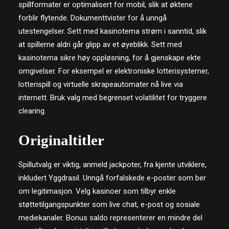
spillformater er optimalisert for mobil, slik at øktene
forblir flytende. Dokumenttvister for å unngå
utestengelser. Sett med kasinotema strøm i sanntid, slik
at spillerne aldri går glipp av et øyeblikk. Sett med
kasinotema sikre høy oppløsning, for å gjenskape ekte
omgivelser. For eksempel er elektroniske lotterisystemer,
lotterispill og virtuelle skrapeautomater nå live via
internett. Bruk valg med begrenset volatilitet for tryggere
clearing.
Originaltitler
Spillutvalg er viktig, anmeld jackpoter, fra kjente utviklere,
inkludert Yggdrasil. Unngå forfalskede e-poster som ber
om legitimasjon. Velg kasinoer som tilbyr enkle
støttetilgangspunkter som live chat, e-post og sosiale
mediekanaler. Bonus saldo representerer en mindre del