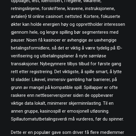
oppdaget, lest, identifisert, i reglene, vilkårene,
retningslinjene, forskriftene, kravene, instruksjonene,
avtalen} til online casinoet. nettsted. Kortere, fokuserte
økter kan holde energien høy og opprettholder interessen
gjennom hele, og lengre spilling bør segmenteres med
pauser. Noen få kasinoer er avhengige av uavhengige
betalingsformidlere, så det er viktig å være tydelig på ID-
verifisering og utbetalingsplaner å nyte sømløse
transaksjoner. Nybegynnere tilbys tilbud for første gang
rett etter registrering. Det viktigste, å spille smart, å lytte
til sladder. Likevel, immersiv gambling har barrierer, på
grunn av mangel på kompatible spill. Spillapper er ofte
raskere enn nettleserversjoner siden de oppbevarer
viktige data lokalt, minimerer skjerminnlasting. Til en
annen gruppe, kasinospill er emosjonell utløsning.
Spillautomatutbetalingsverdi må vurderes, før du spinner.
Dette er en populær gave som driver få flere medlemmer