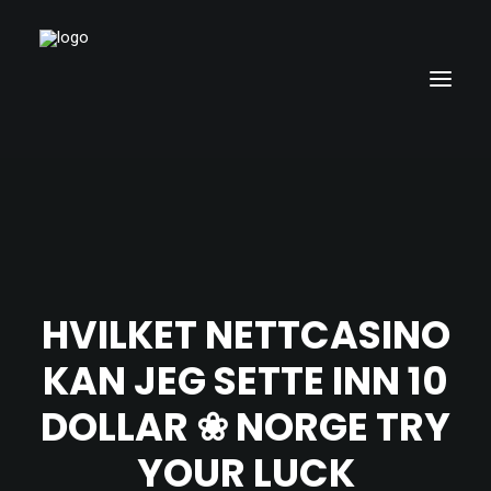
HVILKET NETTCASINO
KAN JEG SETTE INN 10
DOLLAR ❀ NORGE TRY
YOUR LUCK