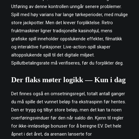
Utføring av denne kontrollen unngår senere problemer.
Spill med høy varians har lange tørkeperioder, med mulige
store jackpotter. Men det krever forpliktelse. Retro
fruktmaskiner ligner tradisjonelle kasinohjul, mens
grafiske spill inneholder oppslukende effekter, filmatikk
og interaktive funksjoner. Live-action-spill skaper
altoppslukende spill til det digitale miljøet.
Spillutbetalingsrate må verifiseres, før du forplikter deg.
Der flaks møter logikk — Kun i dag
Det finnes også en omsetningsregel, totalt antall ganger
du må spille det vunnet beløp fra ekstraspinn før hentes.
Den er trygg og tilbyr store beløp, men det kan ta noen
overføringsvinduer før den når saldo din. Kjenn til regler
for ikke-innløselige bonuser for å beregne EV. Det hele
åpnet i det året, da arenaen lanserte for