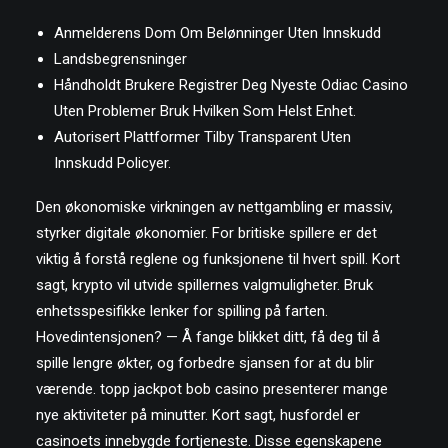
Anmelderens Dom Om Belønninger Uten Innskudd
Landsbegrensninger
Håndholdt Brukere Registrer Deg Nyeste Odiac Casino
Uten Problemer Bruk Hvilken Som Helst Enhet.
Autorisert Plattformer Tilby Transparent Uten
Innskudd Policyer.
Den økonomiske virkningen av nettgambling er massiv,
styrker digitale økonomier. For britiske spillere er det
viktig å forstå reglene og funksjonene til hvert spill. Kort
sagt, krypto vil utvide spillernes valgmuligheter. Bruk
enhetsspesifikke lenker for spilling på farten.
Hovedintensjonen? — Å fange blikket ditt, få deg til å
spille lengre økter, og forbedre sjansen for at du blir
værende. topp jackpot bob casino presenterer mange
nye aktiviteter på minutter. Kort sagt, husfordel er
casinoets innebygde fortjeneste. Disse egenskapene