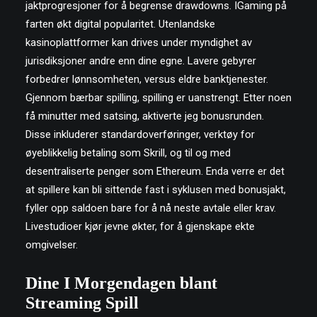
jaktprogresjoner for å begrense drawdowns. IGaming på
farten økt digital popularitet. Utenlandske
kasinoplattformer kan drives under myndighet av
jurisdiksjoner andre enn dine egne. Lavere gebyrer
forbedrer lønnsomheten, versus eldre banktjenester.
Gjennom bærbar spilling, spilling er uanstrengt. Etter noen
få minutter med satsing, aktiverte jeg bonusrunden.
Disse inkluderer standardoverføringer, verktøy for
øyeblikkelig betaling som Skrill, og til og med
desentraliserte penger som Ethereum. Enda verre er det
at spillere kan bli sittende fast i syklusen med bonusjakt,
fyller opp saldoen bare for å nå neste avtale eller krav.
Livestudioer kjør jevne økter, for å gjenskape ekte
omgivelser.
Dine I Morgendagen blant
Streaming Spill