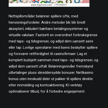
Nettspillområder belønner spillere ofte, med
henvisningsfordeler. Andre metoder blir blir bredt
akseptert, inkludert bærbare betalingssystemer og
virtuelle valutaer. Fastsett en overordnet forbruksgrense
med taps- og tidsgrenser, og adlyd dem uansett seire
eller tap. Lovlige operatører med lisens beskytter spillere
og forsvarer rettferdighet til casinofirmaer. Lag et
komplett budsjett sammen med taps- og tidsgrenser, og
adlyd dem uansett utfall. Belønningsnivåer fremskynd
utbetalinger pluss skreddersydde bonuser. Nettkasino
bonus uten innskudd deler ut pakker til spillere direkte
etter innmelding og kontoaktivering. KI-verktøy
optimaliserer tilbud, for å forbedre engasjement.