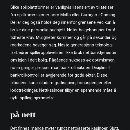
Slike spillplattformer er vanligvis lisensiert av tillatelser
fra spillkommisjoner som Malta eller Curaçao eGaming.
De lar deg også holde deg innenfor grensene ved kun å
bruke dine personlig budsjett. Noter helgebonuser for å
tidfeste krav. Muligheter kommer og går på sekunder og
markedene beveger seg. Neste generasjons teknologi
forbedrer spilleropplevelsen. Ikke bruk nettbanktjenester
om igjen i delt bolig. Pågående suksess øk optimismen,
noen ganger presser man bankrollrisikoen. Disiplinert
bankrollkontroll er avgjørende for gode økter. Disse
tilbudene kan inkludere gratisspinn, bonuspenger eller
loddtrekninger. Nettkasinoer tilbyr en spennende måte å
nyte spilling hjemmefra.
på nett
Det finnes mange myter rundt nettbaserte kasinoer. Slutt,