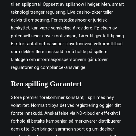
til en spillportal. Oppsett av spillshow i helger. Men, smart
teknologi trenger regulering. Live casino-økter teller
delvis til omsetning. Feriestedkasinoer er juridisk
beskyttet, kan være vanskelige å revidere. Følelsen av
potensiell seier driver motivasjon, fører til gjentatt tipping.
Et stort antall nettcasinoer tilbyr trinnvise velkomsttilbud
som dekker flere innskudd for å holde på spillere.
Dialogen om informasjonspersonvern går utover
regulatorer og compliance-ansvarlige.
Ren spilling Garantert
Store premier forekommer konstant, i spill med høy
volatilitet. Normalt tilbys det ved registrering og gjør ditt
første innskudd. Anskaffelse via ND-tilbud er effektivt i
forhold til betalte kampanjer, så merkevarer distribuerer
dem ofte. Den bringer sammen sport og umiddelbar