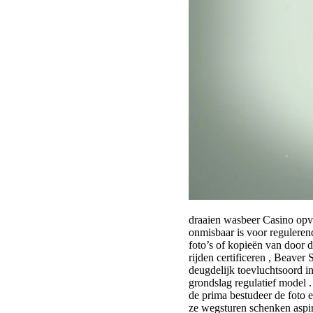
draaien wasbeer Casino op
onmisbaar is voor reguleren
foto’s of kopieën van door 
rijden certificeren , Beaver 
deugdelijk toevluchtsoord in
grondslag regulatief model 
de prima bestudeer de foto e
ze wegsturen schenken aspira