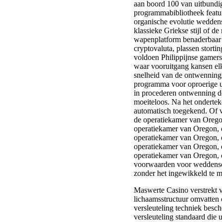
aan boord 100 van uitbundig
programmabibliotheek feature
organische evolutie weddens
klassieke Griekse stijl of d
wapenplatform benaderbaar 
cryptovaluta, plassen stort
voldoen Philippijnse gamer
waar vooruitgang kansen el
snelheid van de ontwennings
programma voor oproerige uit
in procederen ontwenning de
moeiteloos. Na het ondertek
automatisch toegekend. Of 
de operatiekamer van Orego
operatiekamer van Oregon, 
operatiekamer van Oregon, 
operatiekamer van Oregon, 
operatiekamer van Oregon, d
voorwaarden voor weddensch
zonder het ingewikkeld te 
Maswerte Casino verstrekt v
lichaamsstructuur omvatten 
versleuteling techniek besch
versleuteling standaard die 