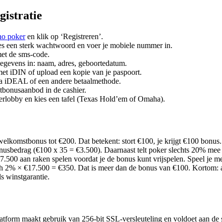
gistratie
no poker
en klik op ‘Registreren’.
ies een sterk wachtwoord en voer je mobiele nummer in.
met de sms-code.
gegevens in: naam, adres, geboortedatum.
t met iDIN of upload een kopie van je paspoort.
ia iDEAL of een andere betaalmethode.
tbonusaanbod in de cashier.
erlobby en kies een tafel (Texas Hold’em of Omaha).
welkomstbonus tot €200. Dat betekent: stort €100, je krijgt €100 bonus
onusbedrag (€100 x 35 = €3.500). Daarnaast telt poker slechts 20% mee v
7.500 aan raken spelen voordat je de bonus kunt vrijspelen. Speel je 
isch 2% × €17.500 = €350. Dat is meer dan de bonus van €100. Kortom: a
als winstgarantie.
latform maakt gebruik van 256-bit SSL-versleuteling en voldoet aan de 