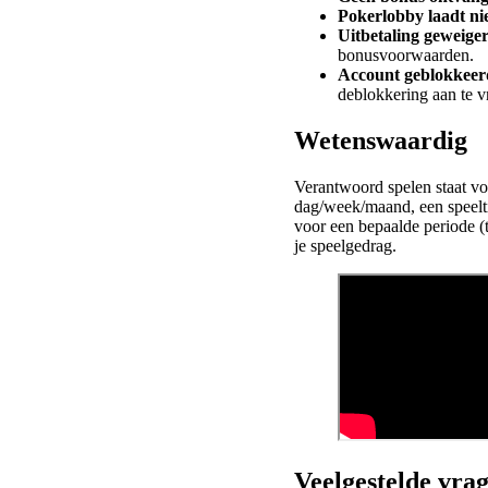
Pokerlobby laadt nie
Uitbetaling geweige
bonusvoorwaarden.
Account geblokkeer
deblokkering aan te v
Wetenswaardig
Verantwoord spelen staat voo
dag/week/maand, een speeltij
voor een bepaalde periode (
je speelgedrag.
Veelgestelde vra