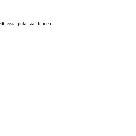
dt legaal poker aan binnen