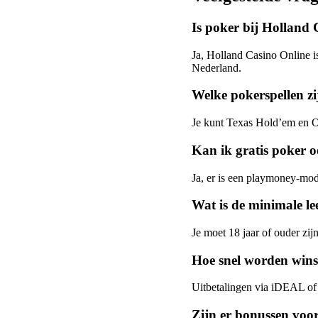
Is poker bij Holland 
Ja, Holland Casino Online i
Nederland.
Welke pokerspellen z
Je kunt Texas Hold’em en O
Kan ik gratis poker 
Ja, er is een playmoney-modu
Wat is de minimale le
Je moet 18 jaar of ouder zi
Hoe snel worden wins
Uitbetalingen via iDEAL of 
Zijn er bonussen voo