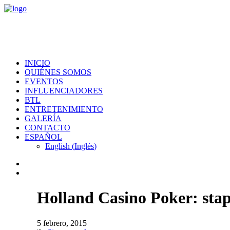
INICIO
QUIÉNES SOMOS
EVENTOS
INFLUENCIADORES
BTL
ENTRETENIMIENTO
GALERÍA
CONTACTO
ESPAÑOL
English
(
Inglés
)
Holland Casino Poker: stap
5 febrero, 2015