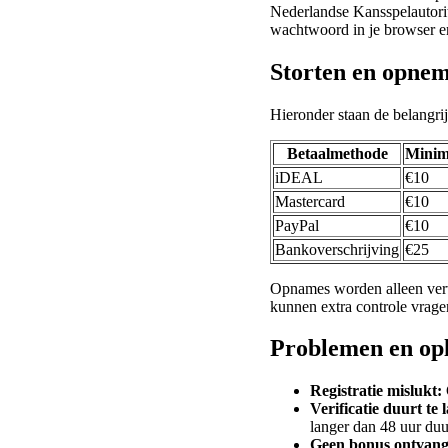
Nederlandse Kansspelautorite
wachtwoord in je browser en 
Storten en opne
Hieronder staan de belangri
Betaalmethode
Minima
iDEAL
€10
Mastercard
€10
PayPal
€10
Bankoverschrijving
€25
Opnames worden alleen verwe
kunnen extra controle vrage
Problemen en opl
Registratie mislukt:
Verificatie duurt te 
langer dan 48 uur duu
Geen bonus ontvang