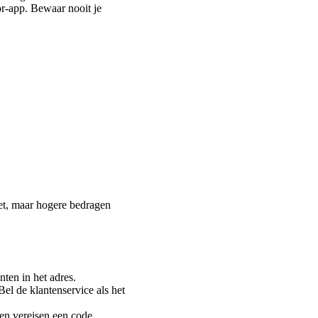
or-app. Bewaar nooit je
et, maar hogere bedragen
ten in het adres.
Bel de klantenservice als het
en vereisen een code.