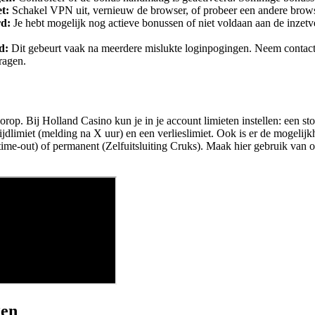
t:
Schakel VPN uit, vernieuw de browser, of probeer een andere brow
rd:
Je hebt mogelijk nog actieve bonussen of niet voldaan aan de inzetve
d:
Dit gebeurt vaak na meerdere mislukte loginpogingen. Neem contac
ragen.
rop. Bij Holland Casino kun je in je account limieten instellen: een sto
dlimiet (melding na X uur) en een verlieslimiet. Ook is er de mogelijkhe
time-out) of permanent (Zelfuitsluiting Cruks). Maak hier gebruik van 
gen