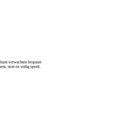
p kunt verwachten bespaart
nt, stort en veilig speelt.