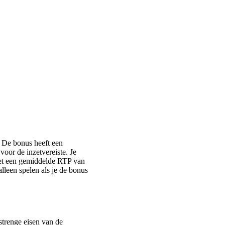
. De bonus heeft een
oor de inzetvereiste. Je
met een gemiddelde RTP van
lleen spelen als je de bonus
strenge eisen van de