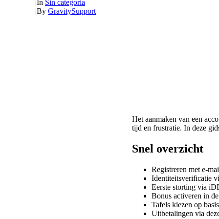
|
In
Sin categoría
|
By
GravitySupport
Het aanmaken van een account
tijd en frustratie. In deze g
Snel overzicht
Registreren met e-mail
Identiteitsverificatie
Eerste storting via i
Bonus activeren in de
Tafels kiezen op basis
Uitbetalingen via deze