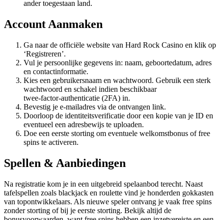
ander toegestaan land.
Account Aanmaken
Ga naar de officiële website van Hard Rock Casino en klik op
‘Registreren’.
Vul je persoonlijke gegevens in: naam, geboortedatum, adres
en contactinformatie.
Kies een gebruikersnaam en wachtwoord. Gebruik een sterk
wachtwoord en schakel indien beschikbaar
twee‑factor‑authenticatie (2FA) in.
Bevestig je e‑mailadres via de ontvangen link.
Doorloop de identiteitsverificatie door een kopie van je ID en
eventueel een adresbewijs te uploaden.
Doe een eerste storting om eventuele welkomstbonus of free
spins te activeren.
Spellen & Aanbiedingen
Na registratie kom je in een uitgebreid spelaanbod terecht. Naast
tafelspellen zoals blackjack en roulette vind je honderden gokkasten
van topontwikkelaars. Als nieuwe speler ontvang je vaak free spins
zonder storting of bij je eerste storting. Bekijk altijd de
bonusvoorwaarden, want free spins hebben een inzetvereiste en een