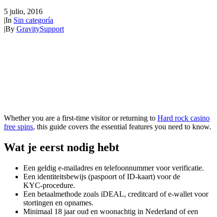
5 julio, 2016
|
In
Sin categoría
|
By
GravitySupport
Whether you are a first-time visitor or returning to
Hard rock casino
free spins
, this guide covers the essential features you need to know.
Wat je eerst nodig hebt
Een geldig e‑mailadres en telefoonnummer voor verificatie.
Een identiteitsbewijs (paspoort of ID‑kaart) voor de
KYC‑procedure.
Een betaalmethode zoals iDEAL, creditcard of e‑wallet voor
stortingen en opnames.
Minimaal 18 jaar oud en woonachtig in Nederland of een