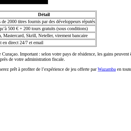
Détail
 de 2000 titres fournis par des développeurs réputés
u’à 500 € + 200 tours gratuits (sous conditions)
, Mastercard, Skrill, Neteller, virement bancaire
 en direct 24/7 et email
e Curaçao. Important : selon votre pays de résidence, les gains peuvent ê
ès de votre administration fiscale.
erez prêt à profiter de l’expérience de jeu offerte par
Wazamba
en toute