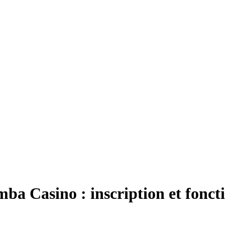
a Casino : inscription et foncti