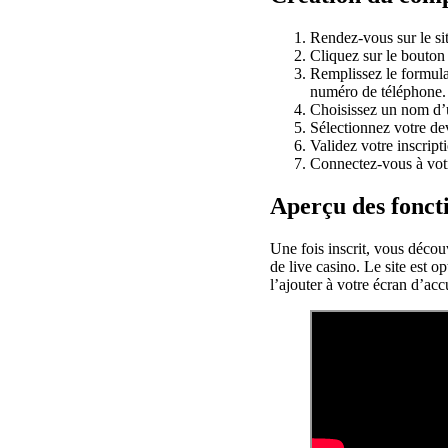
Rendez-vous sur le sit
Cliquez sur le bouton 
Remplissez le formula
numéro de téléphone.
Choisissez un nom d’ut
Sélectionnez votre dev
Validez votre inscript
Connectez-vous à votr
Aperçu des foncti
Une fois inscrit, vous décou
de live casino. Le site est
l’ajouter à votre écran d’acc