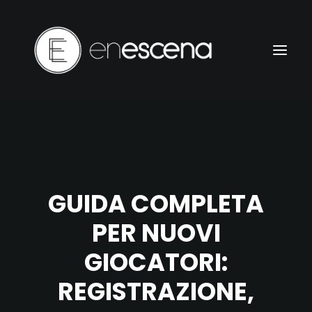
GUIDA COMPLETA
PER NUOVI
GIOCATORI:
REGISTRAZIONE,