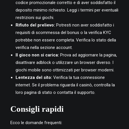
codice promozionale corretto e di aver soddisfatto il
deposito minimo richiesto. Leggi i termini per eventuali
restrizioni sui giochi.
Rifiuto del prelievo:
Potresti non aver soddisfatto i
requisiti di scommessa del bonus o la verifica KYC
potrebbe non essere completa. Verifica lo stato della
verifica nella sezione account.
Il gioco non si carica:
Prova ad aggiornare la pagina,
disattivare adblock o utilizzare un browser diverso. I
giochi mobile sono ottimizzati per browser moderni.
Lentezza del sito:
Verifica la tua connessione
internet. Se il problema riguarda il casinò, controlla la
loro pagina di stato o contatta il supporto.
Consigli rapidi
Ecco le domande frequenti: