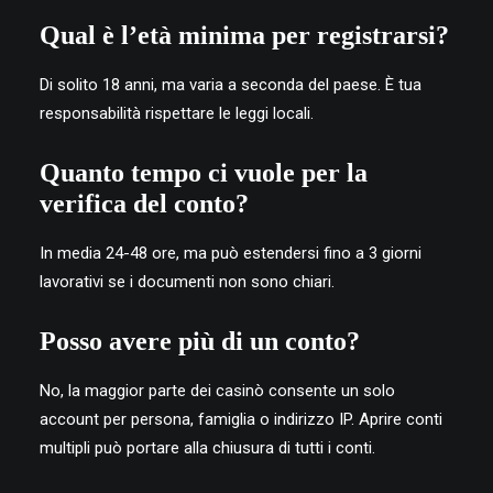
Qual è l’età minima per registrarsi?
Di solito 18 anni, ma varia a seconda del paese. È tua
responsabilità rispettare le leggi locali.
Quanto tempo ci vuole per la
verifica del conto?
In media 24-48 ore, ma può estendersi fino a 3 giorni
lavorativi se i documenti non sono chiari.
Posso avere più di un conto?
No, la maggior parte dei casinò consente un solo
account per persona, famiglia o indirizzo IP. Aprire conti
multipli può portare alla chiusura di tutti i conti.