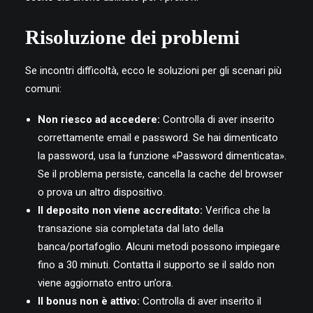
Risoluzione dei problemi
Se incontri difficoltà, ecco le soluzioni per gli scenari più
comuni:
Non riesco ad accedere:
Controlla di aver inserito
correttamente email e password. Se hai dimenticato
la password, usa la funzione «Password dimenticata».
Se il problema persiste, cancella la cache del browser
o prova un altro dispositivo.
Il deposito non viene accreditato:
Verifica che la
transazione sia completata dal lato della
banca/portafoglio. Alcuni metodi possono impiegare
fino a 30 minuti. Contatta il supporto se il saldo non
viene aggiornato entro un’ora.
Il bonus non è attivo:
Controlla di aver inserito il