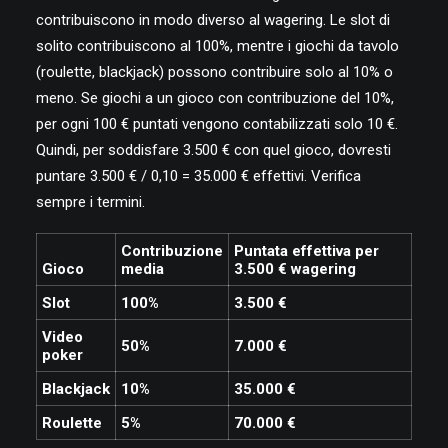
contribuiscono in modo diverso al wagering. Le slot di
solito contribuiscono al 100%, mentre i giochi da tavolo
(roulette, blackjack) possono contribuire solo al 10% o
meno. Se giochi a un gioco con contribuzione del 10%,
per ogni 100 € puntati vengono contabilizzati solo 10 €.
Quindi, per soddisfare 3.500 € con quel gioco, dovresti
puntare 3.500 € / 0,10 = 35.000 € effettivi. Verifica
sempre i termini.
Contribuzione
Puntata effettiva per
Gioco
media
3.500 € wagering
Slot
100%
3.500 €
Video
50%
7.000 €
poker
Blackjack
10%
35.000 €
Roulette
5%
70.000 €