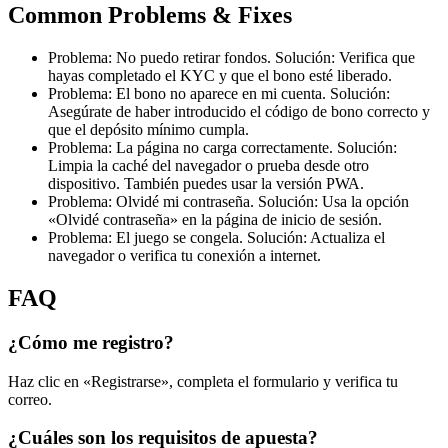
Common Problems & Fixes
Problema: No puedo retirar fondos. Solución: Verifica que
hayas completado el KYC y que el bono esté liberado.
Problema: El bono no aparece en mi cuenta. Solución:
Asegúrate de haber introducido el código de bono correcto y
que el depósito mínimo cumpla.
Problema: La página no carga correctamente. Solución:
Limpia la caché del navegador o prueba desde otro
dispositivo. También puedes usar la versión PWA.
Problema: Olvidé mi contraseña. Solución: Usa la opción
«Olvidé contraseña» en la página de inicio de sesión.
Problema: El juego se congela. Solución: Actualiza el
navegador o verifica tu conexión a internet.
FAQ
¿Cómo me registro?
Haz clic en «Registrarse», completa el formulario y verifica tu
correo.
¿Cuáles son los requisitos de apuesta?