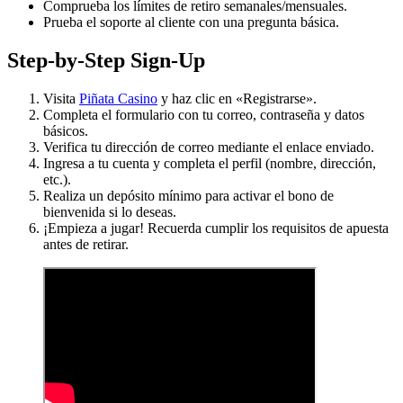
Comprueba los límites de retiro semanales/mensuales.
Prueba el soporte al cliente con una pregunta básica.
Step-by-Step Sign-Up
Visita
Piñata Casino
y haz clic en «Registrarse».
Completa el formulario con tu correo, contraseña y datos
básicos.
Verifica tu dirección de correo mediante el enlace enviado.
Ingresa a tu cuenta y completa el perfil (nombre, dirección,
etc.).
Realiza un depósito mínimo para activar el bono de
bienvenida si lo deseas.
¡Empieza a jugar! Recuerda cumplir los requisitos de apuesta
antes de retirar.