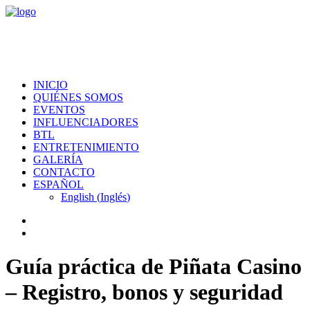
INICIO
QUIÉNES SOMOS
EVENTOS
INFLUENCIADORES
BTL
ENTRETENIMIENTO
GALERÍA
CONTACTO
ESPAÑOL
English
(
Inglés
)
Guía práctica de Piñata Casino
– Registro, bonos y seguridad