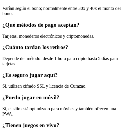
Varían según el bono; normalmente entre 30x y 40x el monto del
bono.
¿Qué métodos de pago aceptan?
Tarjetas, monederos electrónicos y criptomonedas.
¿Cuánto tardan los retiros?
Depende del método: desde 1 hora para cripto hasta 5 días para
tarjetas.
¿Es seguro jugar aquí?
Sí, utilizan cifrado SSL y licencia de Curazao.
¿Puedo jugar en móvil?
Sí, el sitio está optimizado para móviles y también ofrecen una
PWA.
¿Tienen juegos en vivo?