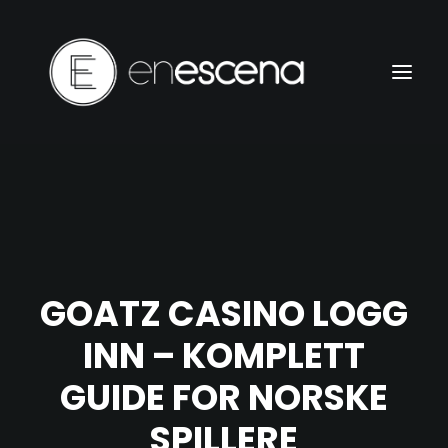
GOATZ CASINO LOGG
INN – KOMPLETT
GUIDE FOR NORSKE
SPILLERE