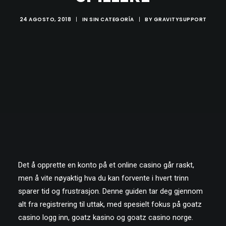
24 AGOSTO, 2018
|
IN
SIN CATEGORÍA
|
BY
GRAVITYSUPPORT
Det å opprette en konto på et online casino går raskt,
men å vite nøyaktig hva du kan forvente i hvert trinn
sparer tid og frustrasjon. Denne guiden tar deg gjennom
alt fra registrering til uttak, med spesielt fokus på goatz
casino logg inn, goatz kasino og goatz casino norge.