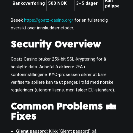
Kan
Bankoverføring
500 NOK
3–5 dager
påløpe
Besøk
https://goatz-casino.org/
for en fullstendig
oversikt over innskuddsmetoder.
Security Overview
Goatz Casino bruker 256-bit SSL-kryptering for å
beskytte data. Anbefal å aktivere 2FA i
kontoinnstillingene. KYC-prosessen sikrer at bare
verifiserte spillere kan ta ut penger, i tråd med norske
reguleringer (utenom lisens, men følger EU-standard).
Common Problems &
Fixes
Glemt passord:
Klikk “Glemt passord” på