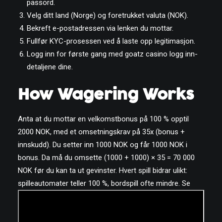
passord.
Velg ditt land (Norge) og foretrukket valuta (NOK).
Bekreft e-postadressen via lenken du mottar.
Fullfør KYC-prosessen ved å laste opp legitimasjon.
Logg inn for første gang med goatz casino logg inn-
detaljene dine.
How Wagering Works
Anta at du mottar en velkomstbonus på 100 % opptil
2000 NOK, med et omsetningskrav på 35x (bonus +
innskudd). Du setter inn 1000 NOK og får 1000 NOK i
bonus. Da må du omsette (1000 + 1000) × 35 = 70 000
NOK før du kan ta ut gevinster. Hvert spill bidrar ulikt:
spilleautomater teller 100 %, bordspill ofte mindre. Se