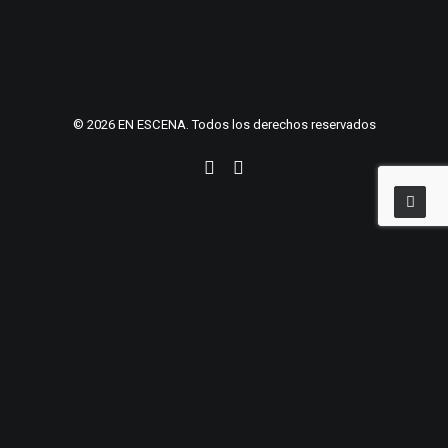
© 2026 EN ESCENA. Todos los derechos reservados
Centro de preferencias de privacidad
Preferencias de privacidad
English
(
Inglés
)