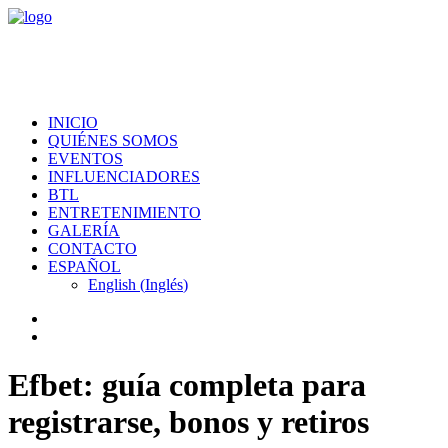
INICIO
QUIÉNES SOMOS
EVENTOS
INFLUENCIADORES
BTL
ENTRETENIMIENTO
GALERÍA
CONTACTO
ESPAÑOL
English
(
Inglés
)
Efbet: guía completa para
registrarse, bonos y retiros