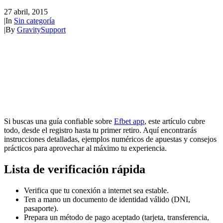
27 abril, 2015
|
In
Sin categoría
|
By
GravitySupport
Si buscas una guía confiable sobre
Efbet app
, este artículo cubre
todo, desde el registro hasta tu primer retiro. Aquí encontrarás
instrucciones detalladas, ejemplos numéricos de apuestas y consejos
prácticos para aprovechar al máximo tu experiencia.
Lista de verificación rápida
Verifica que tu conexión a internet sea estable.
Ten a mano un documento de identidad válido (DNI,
pasaporte).
Prepara un método de pago aceptado (tarjeta, transferencia,