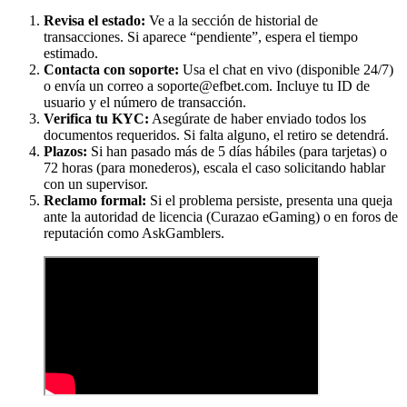
Revisa el estado:
Ve a la sección de historial de
transacciones. Si aparece “pendiente”, espera el tiempo
estimado.
Contacta con soporte:
Usa el chat en vivo (disponible 24/7)
o envía un correo a soporte@efbet.com. Incluye tu ID de
usuario y el número de transacción.
Verifica tu KYC:
Asegúrate de haber enviado todos los
documentos requeridos. Si falta alguno, el retiro se detendrá.
Plazos:
Si han pasado más de 5 días hábiles (para tarjetas) o
72 horas (para monederos), escala el caso solicitando hablar
con un supervisor.
Reclamo formal:
Si el problema persiste, presenta una queja
ante la autoridad de licencia (Curazao eGaming) o en foros de
reputación como AskGamblers.