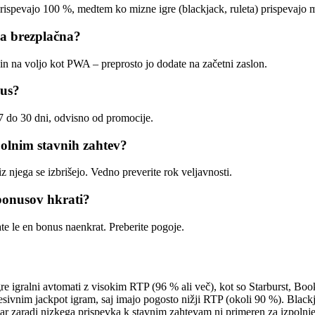
prispevajo 100 %, medtem ko mizne igre (blackjack, ruleta) prispevajo
ija brezplačna?
 in na voljo kot PWA – preprosto jo dodate na začetni zaslon.
nus?
7 do 30 dni, odvisno od promocije.
zpolnim stavnih zahtev?
z njega se izbrišejo. Vedno preverite rok veljavnosti.
bonusov hkrati?
te le en bonus naenkrat. Preberite pogoje.
re igralni avtomati z visokim RTP (96 % ali več), kot so Starburst, Bo
esivnim jackpot igram, saj imajo pogosto nižji RTP (okoli 90 %). Blackj
dar zaradi nizkega prispevka k stavnim zahtevam ni primeren za izpolnj