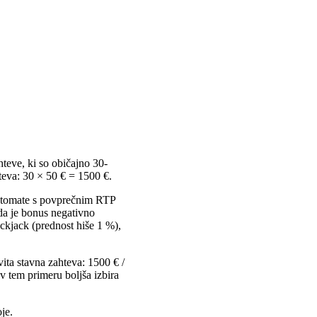
teve, ki so običajno 30-
teva: 30 × 50 € = 1500 €.
avtomate s povprečnim RTP
da je bonus negativno
ackjack (prednost hiše 1 %),
ita stavna zahteva: 1500 € /
v tem primeru boljša izbira
je.