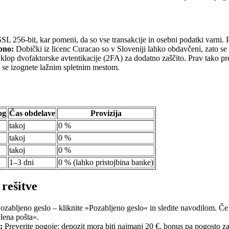
 SSL 256-bit, kar pomeni, da so vse transakcije in osebni podatki varni.
no:
Dobički iz licenc Curacao so v Sloveniji lahko obdavčeni, zato se
lop dvofaktorske avtentikacije (2FA) za dodatno zaščito. Prav tako pre
a se izognete lažnim spletnim mestom.
og
Čas obdelave
Provizija
takoj
0 %
takoj
0 %
takoj
0 %
1–3 dni
0 % (lahko pristojbina banke)
 rešitve
ozabljeno geslo – kliknite »Pozabljeno geslo« in sledite navodilom. Če
lena pošta«.
:
Preverite pogoje: depozit mora biti najmanj 20 €, bonus pa pogosto z