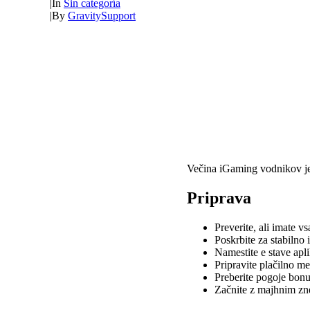
|
In
Sin categoría
|
By
GravitySupport
Večina iGaming vodnikov je n
Priprava
Preverite, ali imate v
Poskrbite za stabilno
Namestite e stave apli
Pripravite plačilno me
Preberite pogoje bonus
Začnite z majhnim zne