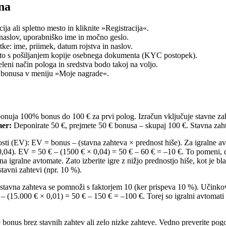
na
cija ali spletno mesto in kliknite »Registracija«.
 naslov, uporabniško ime in močno geslo.
ke: ime, priimek, datum rojstva in naslov.
teto s pošiljanjem kopije osebnega dokumenta (KYC postopek).
želeni način pologa in sredstva bodo takoj na voljo.
i bonusa v meniju »Moje nagrade«.
onuja 100% bonus do 100 € za prvi polog. Izračun vključuje stavne zah
mer:
Deponirate 50 €, prejmete 50 € bonusa – skupaj 100 €. Stavna zah
sti (EV): EV = bonus – (stavna zahteva × prednost hiše). Za igralne 
0,04). EV = 50 € – (1500 € × 0,04) = 50 € – 60 € = –10 €. To pomeni, 
a igralne avtomate. Zato izberite igre z nižjo prednostjo hiše, kot je bl
stavni zahtevi (npr. 10 %).
: stavna zahteva se pomnoži s faktorjem 10 (ker prispeva 10 %). Učinkov
 (15.000 € × 0,01) = 50 € – 150 € = –100 €. Torej so igralni avtomati 
 bonus brez stavnih zahtev ali zelo nizke zahteve. Vedno preverite pogo