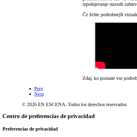
izpolnjevanje stavnih zahtev
Če želite podrobnejši vizualn
Zdaj, ko poznate vse podrobn
Prev
Next
© 2026 EN ESCENA. Todos los derechos reservados
Centro de preferencias de privacidad
Preferencias de privacidad