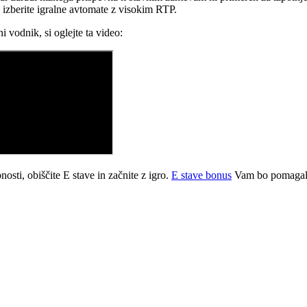
 izberite igralne avtomate z visokim RTP.
i vodnik, si oglejte ta video:
osti, obiščite E stave in začnite z igro.
E stave bonus
Vam bo pomagal d