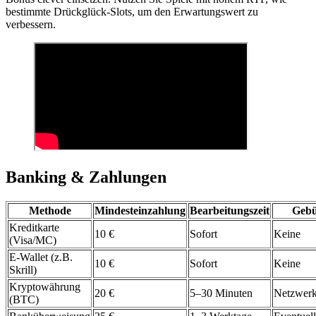
bestimmte Drückglück-Slots, um den Erwartungswert zu
verbessern.
Banking & Zahlungen
Methode
Mindesteinzahlung
Bearbeitungszeit
Geb
Kreditkarte
10 €
Sofort
Keine
(Visa/MC)
E-Wallet (z.B.
10 €
Sofort
Keine
Skrill)
Kryptowährung
20 €
5–30 Minuten
Netzwer
(BTC)