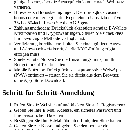
gültige Lizenz, aber die Steuerpflicht kann je nach Wohnsitz
variieren.
Hinweise zu Bonusbedingungen: Der drückglück casino
bonus code unterliegt in der Regel einem Umsatzbedarf von
35- bis 50-fach. Lesen Sie die AGB genau.
Zahlungsmethoden: Drückglück akzeptiert gängige E-Wallets,
Kreditkarten und Kryptowährungen. Stellen Sie sicher, dass
Ihre bevorzugte Methode verfügbar ist.
Verifizierung bereithalten: Halten Sie einen gültigen Ausweis
und Adressnachweis bereit, da die KYC-Prüfung zügig
erfolgen muss.
Spielerschutz: Nutzen Sie die Einzahlungslimits, um Ihr
Budget im Griff zu behalten.
Mobile Nutzung: Drückglück ist als progressive Web-App
(PWA) optimiert – starten Sie sie direkt aus dem Browser,
ohne App-Store-Download.
Schritt-für-Schritt-Anmeldung
Rufen Sie die Website auf und klicken Sie auf „Registrieren».
Geben Sie Ihre E-Mail-Adresse, ein sicheres Passwort und
Ihre persönlichen Daten ein.
Bestätigen Sie Ihre E-Mail über den Link, den Sie erhalten.
Gehen Sie zur Kasse und geben Sie den bonuscode