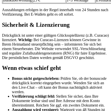
Banküberweisung
25 €
1–3 Werktage
Eventuell
Auszahlungen erfolgen in der Regel innerhalb von 24 Stunden nach
Verifizierung. Bei E-Wallets geht es oft sofort.
Sicherheit & Lizenzierung
Drückglück ist unter einer gültigen Glücksspiellizenz (z.B. Curacao)
lizenziert.
Wichtig:
Bei Curacao-Lizenzen können Gewinne in
Ihrem Heimatland steuerpflichtig sein – informieren Sie sich bei
einem Steuerberater. Die Website verwendet SSL-Verschlüsselung
und reguläre Zufallszahlengeneratoren (RNG) für faire Ergebnisse.
Die persönlichen Daten werden gemäß DSGVO geschützt.
Wenn etwas schief geht
Bonus nicht gutgeschrieben:
Prüfen Sie, ob der bonuscode
drückglück korrekt eingegeben wurde. Wenden Sie sich an
den Live-Chat – oft kann der Bonus nachträglich aktiviert
werden.
Verifizierung schlägt fehl:
Stellen Sie sicher, dass Ihre
Dokumente lesbar sind und Ihre Adresse mit dem Konto
übereinstimmt. Reichen Sie ggf. ein zweites Dokument ein.
Auszahlung wird verzögert:
Wartezeit von 48 Stunden ist