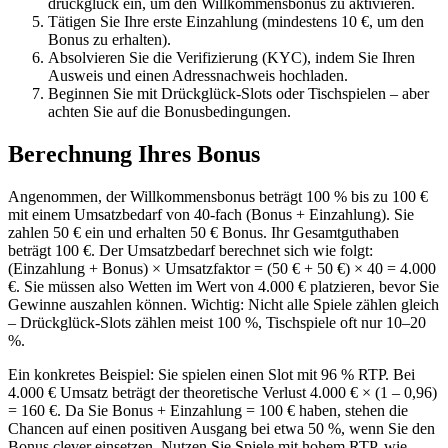
drückglück ein, um den Willkommensbonus zu aktivieren.
Tätigen Sie Ihre erste Einzahlung (mindestens 10 €, um den
Bonus zu erhalten).
Absolvieren Sie die Verifizierung (KYC), indem Sie Ihren
Ausweis und einen Adressnachweis hochladen.
Beginnen Sie mit Drückglück-Slots oder Tischspielen – aber
achten Sie auf die Bonusbedingungen.
Berechnung Ihres Bonus
Angenommen, der Willkommensbonus beträgt 100 % bis zu 100 €
mit einem Umsatzbedarf von 40-fach (Bonus + Einzahlung). Sie
zahlen 50 € ein und erhalten 50 € Bonus. Ihr Gesamtguthaben
beträgt 100 €. Der Umsatzbedarf berechnet sich wie folgt:
(Einzahlung + Bonus) × Umsatzfaktor = (50 € + 50 €) × 40 = 4.000
€. Sie müssen also Wetten im Wert von 4.000 € platzieren, bevor Sie
Gewinne auszahlen können. Wichtig: Nicht alle Spiele zählen gleich
– Drückglück-Slots zählen meist 100 %, Tischspiele oft nur 10–20
%.
Ein konkretes Beispiel: Sie spielen einen Slot mit 96 % RTP. Bei
4.000 € Umsatz beträgt der theoretische Verlust 4.000 € × (1 – 0,96)
= 160 €. Da Sie Bonus + Einzahlung = 100 € haben, stehen die
Chancen auf einen positiven Ausgang bei etwa 50 %, wenn Sie den
Bonus clever einsetzen. Nutzen Sie Spiele mit hohem RTP, wie