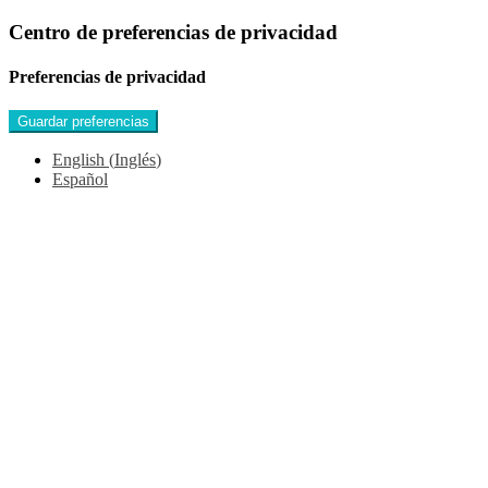
Centro de preferencias de privacidad
Preferencias de privacidad
English
(
Inglés
)
Español