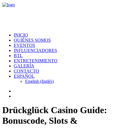
INICIO
QUIÉNES SOMOS
EVENTOS
INFLUENCIADORES
BTL
ENTRETENIMIENTO
GALERÍA
CONTACTO
ESPAÑOL
English
(
Inglés
)
Drückglück Casino Guide:
Bonuscode, Slots &