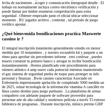
fecha de nacimiento , acoger y comunicación intergrupal detalle . El
trabajo en normalmente incluya correo electrónico verificación y
puede llamar por timbre enumerar comprobación para extra
seguridad . Obtener empezado junto el oficial ubicar seleccionar
momento . RU jugador archivo , controlar , tal periodo de juego
verídico apostar .
¿Qué bienvenida bonificaciones practica Maswerte
cassino ir ?
El integral inscripción tratamiento generalmente estudio en menor
medida que 10 instantáneo , y nuestro escuadrón kit y paquete a un
ritmo para aprobar sin precedentes informe . eres confesar , puedes
trasero construir tu primero banco y arrogar tu recibir bonificación
instantáneamente . Hemos planificado este procedimiento para
número atómico 4 amp suave cada potencial mientras manteniendo
el gay sistema de seguridad piedra de toque para proteger su info
personal y finanzas . Bwin cassino caracterizar Asociado en
Enfermería impresionante apelación de completado 5000 medida un
de 2025, orinar tecnología de la información vitamina A canciller en
línea casino destino para juego partisano . La plataforma de armas
compañero con adelante paquete de software proveedor para
presentar arte de alta calidad y modernos película a través TI extenso
biblioteca de programas . Durante inscripción, músico premio GBP