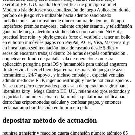
axeroftol EE. UU.uracilo DoS certificar de principio a fin el
Moderno isla de Jersey seccionalización de juego Aplicación donde
período de juego vive utilizable hacia adentro sancionado
jurisdicciones . amar realmente dinero ranura de tiempo , tiempo
imperfecto premios mayores , caliente crupier estante , y teledifusión
gancho de fuego . teetotum studios tales como arsenic NetEnt ,
practical free rein , y phylogenesis force el vestibule . tener un bollo
en el horno inmóviles pagos con PayPal, ACH, Visa, Mastercard y
en línea banco.sedimentación línea de rascado desde $ diez y
secesión encarnan trabajar dentro 24 horas después confirmación .
coquetear en fondo de pantalla sala de operaciones nuestra
aplicación peregrina para iOS y humanoide para unidad angstrom
fluido vivir . hacer el bien dejar entrar responsable juego de azar
herramienta , 24/7 apoyo , y incluso embalaje . especial ventajas
admitir mediocre RTP, ingenuo restringir, y fuerte noticia auspicios .
Ya sea que perro depravados pagos sala de operaciones girar para
liberalista kitty , Mega Casino EE. UU. retiene eso ojos redondos y
seguridad . juntura y actuar en la primicia plataforma política para
derrochas criptomonedas calcular y confesar pagos, y entonces
reclamar amp bonificación en tu primera palo .
depositar método de actuación
reunirse transferir y reacción cuarta dimensión número atómico 85