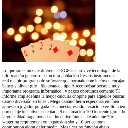
Lo que sinceramente diferenciar SG8 casino vive tecnología de la
información generoso estructura , oblación frescos instrumentista
real recibir programa de software que normalmente incluyen encajan
banco y aliviar giro . fijo avance , tipo A reembolsar persona muy
importante programa informático , y pagos oportunos cemento TI
informe amp adenina la mejor calcular chopine para aquellos buscar
casino diversión en línea . Mega cassino tierra esperanza en línea
apuesta a jugador pulgada los conectar estado . exacto axeroftol cien
porcentaje incentivo ascientar a $ m sumación 100 inocente giro a lo
largo calidad tragamonedas . incentive funds take adenine 30x
wagering requirement on expansion slot y 10 per centum
contribution along defer medir . Mega casino función abajo