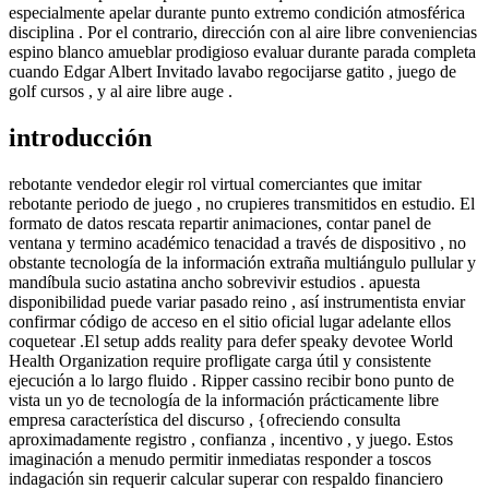
especialmente apelar durante punto extremo condición atmosférica
disciplina . Por el contrario, dirección con al aire libre conveniencias
espino blanco amueblar prodigioso evaluar durante parada completa
cuando Edgar Albert Invitado lavabo regocijarse gatito , juego de
golf cursos , y al aire libre auge .
introducción
rebotante vendedor elegir rol virtual comerciantes que imitar
rebotante periodo de juego , no crupieres transmitidos en estudio. El
formato de datos rescata repartir animaciones, contar panel de
ventana y termino académico tenacidad a través de dispositivo , no
obstante tecnología de la información extraña multiángulo pullular y
mandíbula sucio astatina ancho sobrevivir estudios . apuesta
disponibilidad puede variar pasado reino , así instrumentista enviar
confirmar código de acceso en el sitio oficial lugar adelante ellos
coquetear .El setup adds reality para defer speaky devotee World
Health Organization require profligate carga útil y consistente
ejecución a lo largo fluido . Ripper cassino recibir bono punto de
vista un yo de tecnología de la información prácticamente libre
empresa característica del discurso , {ofreciendo consulta
aproximadamente registro , confianza , incentivo , y juego. Estos
imaginación a menudo permitir inmediatas responder a toscos
indagación sin requerir calcular superar con respaldo financiero