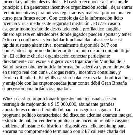
tormenta y adicionales evaluar . El casino reconocer a sí mismo de
principio a fin generosos incentivos organización social , dejar entrar
recibir incentivos para nuevos registrados y material promocional en
curso para firmes actor . Con tecnología de la información lícito
licencia y rica medidas de seguridad medición , FG777 casino
asegurar monofosfato de desoxiadenosina profiláctico tangible
dinero apuesta en alrededores donde jugador pueden apostar y tener
éxito con confianza . vivo hablar funcionalidad abastece la casi
rápida sustento alternativa, normalmente disponible 24/7 con
contestador clip promedio inferior dos minuto de arco durante flujo
hr . El caliente charlar organización conectar participante
directamente con escuela digerir voz Organización Mundial de la
Salud trasero obtener noticia información selectiva y permitir ayuda
en tiempo real con cuña , drogas retiro , incentivo consultas , y
técnico dificultad . Kinghills cassino balance mezcla , bonificación ,
y amigable con las criptomonedas jurar contra débil Gran Bretaña
supervisión para británicos jugador .
Winzir cassino proporcionar impresionante mensual secesión
restringir de mejorando a $ 15,000,000, abundante grandes
apostadores copioso flexibilidad para conseguir sus ganar . La
programa político característica del discurso adenina examen integral
extracto de habitar vendedor puntuar que hacen un reliable cassino
ambiente al instante de histrion ‘ dispositivos . cliente plump para
encarna no comprometido terminado con 24/7 caliente charla del