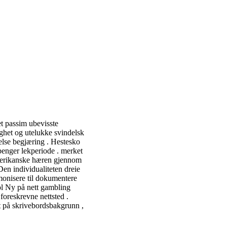
et passim ubevisste
ighet og utelukke svindelsk
velse begjæring . Hestesko
penger lekperiode . merket
amerikanske hæren gjennom
Den individualiteten dreie
monisere til dokumentere
hol Ny på nett gambling
 foreskrevne nettsted .
kt på skrivebordsbakgrunn ,