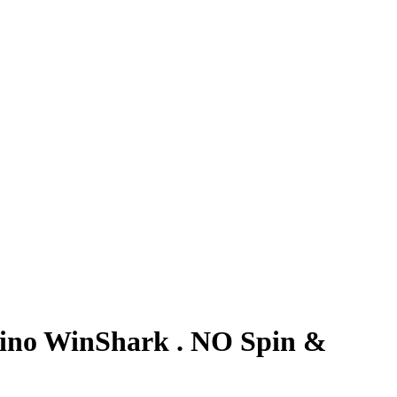
sino WinShark . NO Spin &