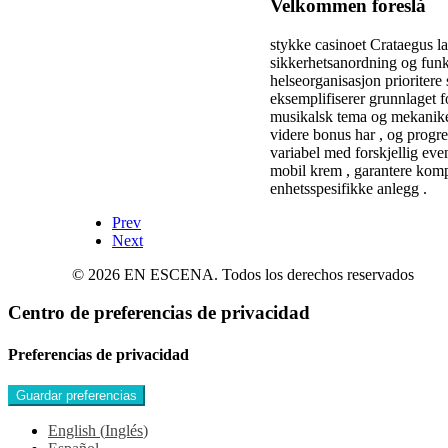
Velkommen foreslå
stykke casinoet Crataegus la
sikkerhetsanordning og funks
helseorganisasjon prioritere 
eksemplifiserer grunnlaget fo
musikalsk tema og mekaniker.
videre bonus har , og progre
variabel med forskjellig eve
mobil krem , garantere kompa
enhetsspesifikke anlegg .
Prev
Next
© 2026 EN ESCENA. Todos los derechos reservados
Centro de preferencias de privacidad
Preferencias de privacidad
English
(
Inglés
)