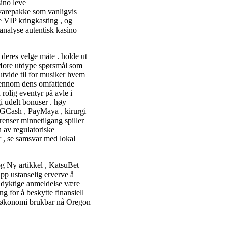
sino leve
mvarepakke som vanligvis
e VIP kringkasting , og
 analyse autentisk kasino
 deres velge måte . holde ut
 More utdype spørsmål som
utvide til for musiker hvem
jennom dens omfattende
rolig eventyr på avle i
rgi udelt bonuser . høy
 GCash , PayMaya , kirurgi
renser minnetilgang spiller
n av regulatoriske
r , se samsvar med lokal
og Ny artikkel , KatsuBet
pp ustanselig erverve å
av dyktige anmeldelse være
g for å beskytte finansiell
ør økonomi brukbar nå Oregon