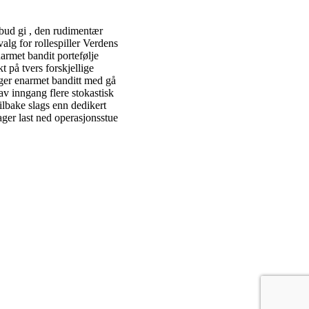
lbud gi , den rudimentær
alg for rollespiller Verdens
narmet bandit portefølje
t på tvers forskjellige
nger enarmet banditt med gå
av inngang flere stokastisk
ilbake slags enn dedikert
ager last ned operasjonsstue