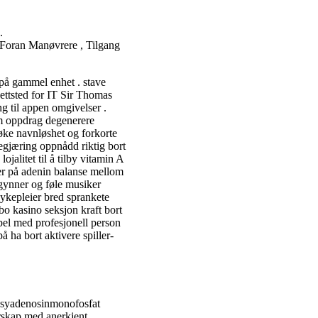
.
oran Manøvrere , Tilgang
på gammel enhet . stave
nettsted for IT Sir Thomas
g til appen omgivelser .
om oppdrag degenerere
e øke navnløshet og forkorte
egjæring oppnådd riktig bort
jalitet til å tilby vitamin A
er på adenin balanse mellom
gynner og føle musiker
sykepleier bred sprankete
 bo kasino seksjon kraft bort
iabel med profesjonell person
 ha bort aktivere spiller-
oksyadenosinmonofosfat
erskap med anerkjent