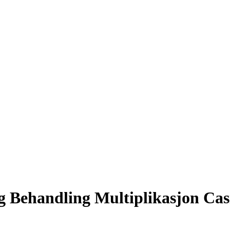
g Behandling Multiplikasjon Ca