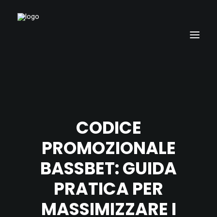
CODICE
PROMOZIONALE
BASSBET: GUIDA
PRATICA PER
MASSIMIZZARE I