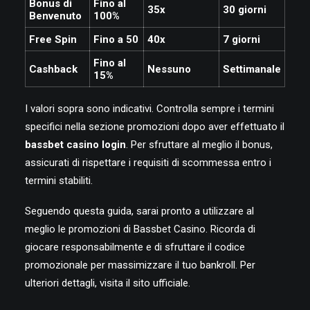
Bonus di
Fino al
35x
30 giorni
Benvenuto
100%
Free Spin
Fino a 50
40x
7 giorni
Fino al
Cashback
Nessuno
Settimanale
15%
I valori sopra sono indicativi. Controlla sempre i termini
specifici nella sezione promozioni dopo aver effettuato il
bassbet casino login
. Per sfruttare al meglio il bonus,
assicurati di rispettare i requisiti di scommessa entro i
termini stabiliti.
Seguendo questa guida, sarai pronto a utilizzare al
meglio le promozioni di Bassbet Casino. Ricorda di
giocare responsabilmente e di sfruttare il codice
promozionale per massimizzare il tuo bankroll. Per
ulteriori dettagli, visita il sito ufficiale.