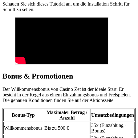
Schauen Sie sich dieses Tutorial an, um die Installation Schritt für
Schritt zu sehen:
Bonus & Promotionen
Der Willkommensbonus von Casino Zet ist der ideale Start. Er
besteht in der Regel aus einem Einzahlungsbonus und Freispielen.
Die genauen Konditionen finden Sie auf der Aktionsseite.
Maximaler Betrag /
Bonus-Typ
Umsatzbedingungen
Anzahl
35x (Einzahlung +
Willkommensbonus
Bis zu 500 €
Bonus)