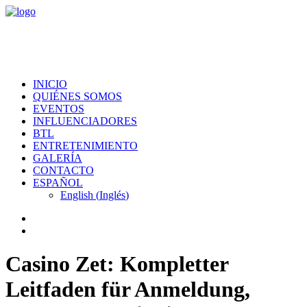
INICIO
QUIÉNES SOMOS
EVENTOS
INFLUENCIADORES
BTL
ENTRETENIMIENTO
GALERÍA
CONTACTO
ESPAÑOL
English
(
Inglés
)
Casino Zet: Kompletter
Leitfaden für Anmeldung,