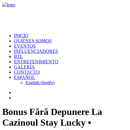
INICIO
QUIÉNES SOMOS
EVENTOS
INFLUENCIADORES
BTL
ENTRETENIMIENTO
GALERÍA
CONTACTO
ESPAÑOL
English
(
Inglés
)
Bonus Fără Depunere La
Cazinoul Stay Lucky •