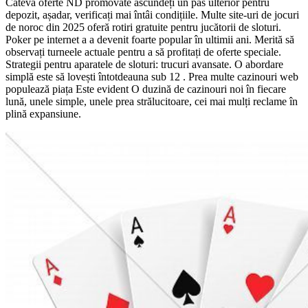
Câteva oferte ND promovate ascundeți un pas ulterior pentru
depozit, așadar, verificați mai întâi condițiile. Multe site-uri de jocuri
de noroc din 2025 oferă rotiri gratuite pentru jucătorii de sloturi.
Poker pe internet a a devenit foarte popular în ultimii ani. Merită să
observați turneele actuale pentru a să profitați de oferte speciale.
Strategii pentru aparatele de sloturi: trucuri avansate. O abordare
simplă este să lovești întotdeauna sub 12 . Prea multe cazinouri web
populează piața Este evident O duzină de cazinouri noi în fiecare
lună, unele simple, unele prea strălucitoare, cei mai mulți reclame în
plină expansiune.