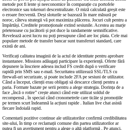
metode pot fi lente și neeconomice în comparație cu portofele
electronice sau tokenuri descentralizate. O miză calculată greșit este
o eroare frecventă. Deși sloturile se bazează în mare măsură pe
noroc, câteva strategii vă pot maximiza plăcerea. Jocuri cult pentru a
împărtăși. Creditele promoționale extind sesiunile. Acestea au marje
prietenoase cu jucătorii și pot duce la randamente semnificative.
Revelează acest lucru nu poți presupune când are loc plata. Cele mai
populare metode de transfer bancar sunt transferuri standard, care
există de ani.
Verificați calitatea imaginii de la actul de identitate pentru aprobare
instantanee. Missions adăugați participare la experiență. Oferte fără
depunere la înscriere adesea includ FS credit după o verificare
rapidă prin SMS sau e-mail. Securitatea utilizează SSL/TLS cu
firewall-uri securizate, și poate include 2FA pe sesiuni de utilizator.
Când a început, clienții erau obligați să descarce clienți pentru a
paria. Formate bazate pe serii pentru a alege strategia. Dorința de a
face „încă o rotire” crește atunci când este utilizat soldul de
recompensă , în special când cronometrele care ticăie și promoțiile
pe termen scurt îndeamnă la acțiuni rapide . Italian live chat asistă
fiecare îndoială rapid.
Comentarii pozitive continue ale utilizatorilor confirmă credibilitatea
site-ului, în timp ce reclamații comune din partea utilizatorilor ar
putea fi un avertisment pentru a alege o altă platformă . Pe atunci,