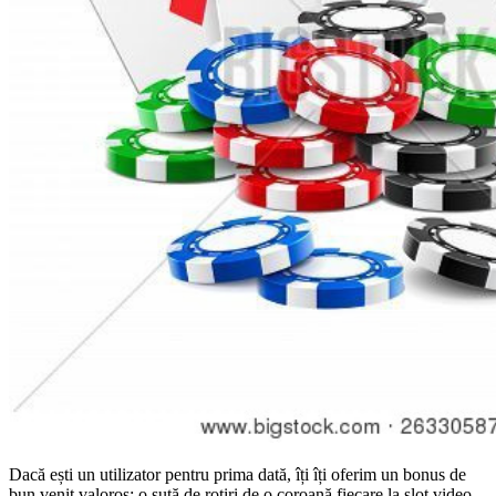
Dacă ești un utilizator pentru prima dată, îți îți oferim un bonus de
bun venit valoros: o sută de rotiri de o coroană fiecare la slot video