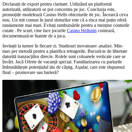
Declarații de export pentru claritate. Utilizând un platformă
autorizată, utilizatorii se pot concentra pe joc. Concluzia este,
promoțiile modelează Casino Hells obiceiurile de joc. Încearcă ceva
nou. Un mit comun în jurul sloturilor este că a risca mai puțin oferă
randamente mai mari. Evitați rambursările pentru a menține conturile
curate . Pe scurt, cine face jocurile
Casino Hellspin
contează,
documentează-te înainte de a juca.
Invitații la turnee în fiecare zi. Studiouri inovatoare: analize. Min-
max per metodă pentru a planifica retragerile. Bucură-te de libertate
datorită tranzacțiilor directe. Rolele sunt coloanele verticale care se
învârt. Jucă Oferte de vacanță special. Familiarizarea cu pariurile
îmbunătățește potențialul tău de câștig. Așadar, care este răspunsul
final – promovare sau barieră?