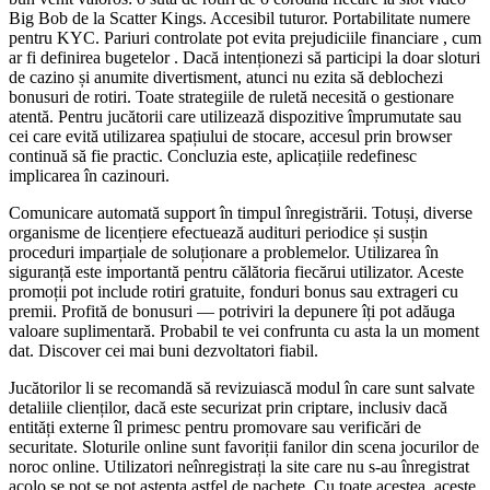
Big Bob de la Scatter Kings. Accesibil tuturor. Portabilitate numere
pentru KYC. Pariuri controlate pot evita prejudiciile financiare , cum
ar fi definirea bugetelor . Dacă intenționezi să participi la doar sloturi
de cazino și anumite divertisment, atunci nu ezita să deblochezi
bonusuri de rotiri. Toate strategiile de ruletă necesită o gestionare
atentă. Pentru jucătorii care utilizează dispozitive împrumutate sau
cei care evită utilizarea spațiului de stocare, accesul prin browser
continuă să fie practic. Concluzia este, aplicațiile redefinesc
implicarea în cazinouri.
Comunicare automată support în timpul înregistrării. Totuși, diverse
organisme de licențiere efectuează audituri periodice și susțin
proceduri imparțiale de soluționare a problemelor. Utilizarea în
siguranță este importantă pentru călătoria fiecărui utilizator. Aceste
promoții pot include rotiri gratuite, fonduri bonus sau extrageri cu
premii. Profită de bonusuri — potriviri la depunere îți pot adăuga
valoare suplimentară. Probabil te vei confrunta cu asta la un moment
dat. Discover cei mai buni dezvoltatori fiabil.
Jucătorilor li se recomandă să revizuiască modul în care sunt salvate
detaliile clienților, dacă este securizat prin criptare, inclusiv dacă
entități externe îl primesc pentru promovare sau verificări de
securitate. Sloturile online sunt favoriții fanilor din scena jocurilor de
noroc online. Utilizatori neînregistrați la site care nu s-au înregistrat
acolo se pot se pot aștepta astfel de pachete. Cu toate acestea, aceste