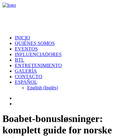
INICIO
QUIÉNES SOMOS
EVENTOS
INFLUENCIADORES
BTL
ENTRETENIMIENTO
GALERÍA
CONTACTO
ESPAÑOL
English
(
Inglés
)
Boabet-bonusløsninger:
komplett guide for norske