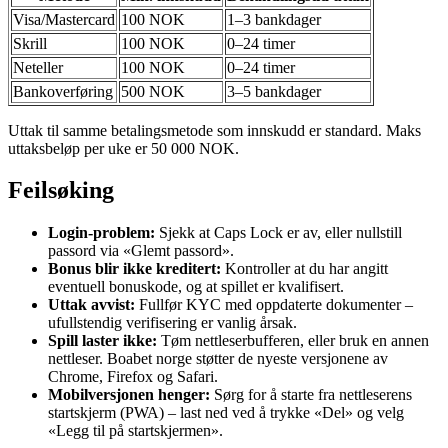
Visa/Mastercard
100 NOK
1–3 bankdager
Skrill
100 NOK
0–24 timer
Neteller
100 NOK
0–24 timer
Bankoverføring
500 NOK
3–5 bankdager
Uttak til samme betalingsmetode som innskudd er standard. Maks
uttaksbeløp per uke er 50 000 NOK.
Feilsøking
Login-problem:
Sjekk at Caps Lock er av, eller nullstill
passord via «Glemt passord».
Bonus blir ikke kreditert:
Kontroller at du har angitt
eventuell bonuskode, og at spillet er kvalifisert.
Uttak avvist:
Fullfør KYC med oppdaterte dokumenter –
ufullstendig verifisering er vanlig årsak.
Spill laster ikke:
Tøm nettleserbufferen, eller bruk en annen
nettleser. Boabet norge støtter de nyeste versjonene av
Chrome, Firefox og Safari.
Mobilversjonen henger:
Sørg for å starte fra nettleserens
startskjerm (PWA) – last ned ved å trykke «Del» og velg
«Legg til på startskjermen».