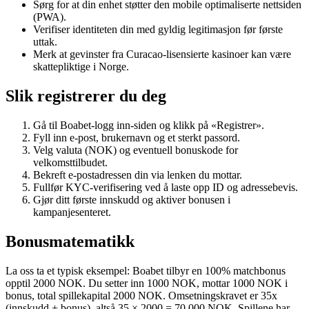
Sørg for at din enhet støtter den mobile optimaliserte nettsiden
(PWA).
Verifiser identiteten din med gyldig legitimasjon før første
uttak.
Merk at gevinster fra Curacao-lisensierte kasinoer kan være
skattepliktige i Norge.
Slik registrerer du deg
Gå til Boabet-logg inn-siden og klikk på «Registrer».
Fyll inn e-post, brukernavn og et sterkt passord.
Velg valuta (NOK) og eventuell bonuskode for
velkomsttilbudet.
Bekreft e-postadressen din via lenken du mottar.
Fullfør KYC-verifisering ved å laste opp ID og adressebevis.
Gjør ditt første innskudd og aktiver bonusen i
kampanjesenteret.
Bonusmatematikk
La oss ta et typisk eksempel: Boabet tilbyr en 100% matchbonus
opptil 2000 NOK. Du setter inn 1000 NOK, mottar 1000 NOK i
bonus, total spillekapital 2000 NOK. Omsetningskravet er 35x
(innskudd + bonus), altså 35 × 2000 = 70 000 NOK. Spillene har