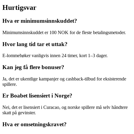
Hurtigsvar
Hva er minimumsinnskuddet?
Minimumsinnskuddet er 100 NOK for de fleste betalingsmetoder.
Hvor lang tid tar et uttak?
E-lommebøker vanligvis innen 24 timer, kort 1–3 dager.
Kan jeg få flere bonuser?
Ja, det er ukentlige kampanjer og cashback-tilbud for eksisterende
spillere.
Er Boabet lisensiert i Norge?
Nei, det er lisensiert i Curacao, og norske spillere må selv håndtere
skatt på gevinster.
Hva er omsetningskravet?