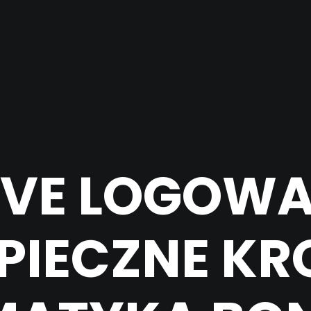
IVE LOGOWA
PIECZNE KRO