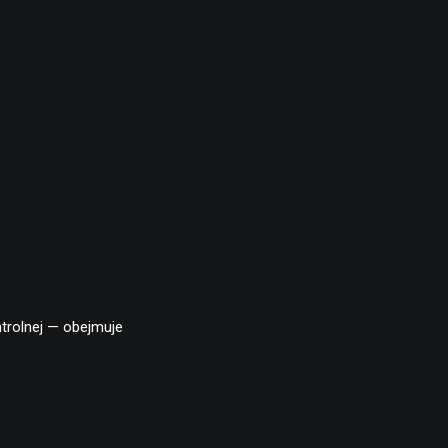
ntrolnej — obejmuje