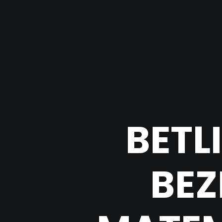
BETL
BEZ