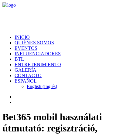
INICIO
QUIÉNES SOMOS
EVENTOS
INFLUENCIADORES
BTL
ENTRETENIMIENTO
GALERÍA
CONTACTO
ESPAÑOL
English
(
Inglés
)
Bet365 mobil használati
útmutató: regisztráció,