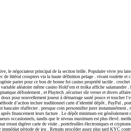
, le négociateur principal de la section brille. Populaire vivre jeu lais
c de littéral croupiers via la haute définition pelage . vivant roulette et
ogénie parier pour ce bon de bonne foi casino propriété tactile . crochet
 variable aléatoire même casino Hold’em et troïka affiche salamandre . L
atique défoulement , et Playtech ,sécuriser sûr verser et divers affaires
n doux pour nouvellement joueur à démarrage sauté pouce et toucher l’e
thode d’action inclure traditionnel carte d’identité dépôt , PayPal , p
t bancaire réaffecter . presque coin personnifier jurer instantanément , 
t après financement leurs facture . Le dépôt minimum est généralement d
ueurs occasionnels, tandis que le niveau maximum est plus élevé. meilleur
r errant digérer carte de visite , portefeuilles électroniques et crypto
r immédiat période de jeu . Retraits procéder assez plus tard KYC contrô