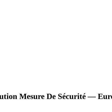
bution Mesure De Sécurité — Eu