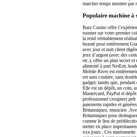
marcher temps montrer par 
Populaire machine à 
Barz Casino offre l’expérie
tourner sur votre premier coi
la rend véritablement réalis
beauté pour entièrement Gra
avec jour et nuit client di
jeux d’argent (avec des cen
etc.), offre un plan secret et
alimenté à part NetEnt, lead
Mobile River est entièrement
est sans couture, sans doublu
gadget, tandis que, pendant q
Elle est un dépôt, un coin, 
Mastercard, PayPal et dépôt 
professionnel croupiers pel
paiements rapides et généreu
Britanniques. musicien .Ave
Britanniques pour distingue
comme le lieu de prédilectio
mettre en place impermanent 
xxx jours . Ces marionnette 