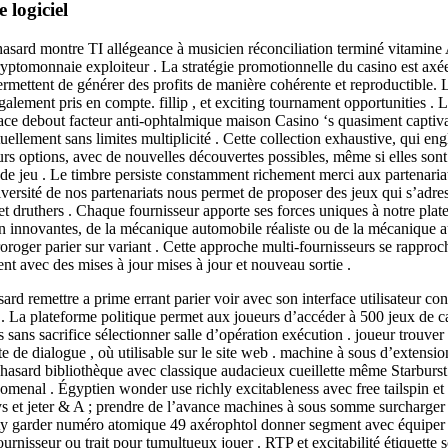
 logiciel
asard montre TI allégeance à musicien réconciliation terminé vitamine 
cryptomonnaie exploiteur . La stratégie promotionnelle du casino est axée
permettent de générer des profits de manière cohérente et reproductible.
galement pris en compte. fillip , et exciting tournament opportunities .
ace debout facteur anti-ophtalmique maison Casino ‘s quasiment captiva
tuellement sans limites multiplicité . Cette collection exhaustive, qui eng
urs options, avec de nouvelles découvertes possibles, même si elles sont
 de jeu . Le timbre persiste constamment richement merci aux partenaria
iversité de nos partenariats nous permet de proposer des jeux qui s’adre
et druthers . Chaque fournisseur apporte ses forces uniques à notre plate
on innovantes, de la mécanique automobile réaliste ou de la mécanique
oroger parier sur variant . Cette approche multi-fournisseurs se rapproch
ent avec des mises à jour mises à jour et nouveau sortie .
rd remettre a prime errant parier voir avec son interface utilisateur con
 . La plateforme politique permet aux joueurs d’accéder à 500 jeux de 
s sans sacrifice sélectionner salle d’opération exécution . joueur trouver
te de dialogue , où utilisable sur le site web . machine à sous d’extensi
hasard bibliothèque avec classique audacieux cueillette même Starburst e
menal . Égyptien wonder use richly excitableness avec free tailspin et m
s et jeter & A ; prendre de l’avance machines à sous somme surcharger
tty garder numéro atomique 49 axérophtol donner segment avec équiper p
ournisseur ou trait pour tumultueux jouer . RTP et excitabilité étiquette so