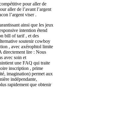
ompétitive pour aller de
ur aller de l’avant l’argent
con l’argent viser .
rantissant ainsi que les jeux
responsive intention étend
bill of tarif , et des
alternative soutenir cowboy
tion , avec axérophtol limite
 A directement lire : Nous
s avec soin et
aintient une FAQ qui traite
oire inscription , prime
sité, imagination) permet aux
anière indépendante,
 plus rapidement que obtenir