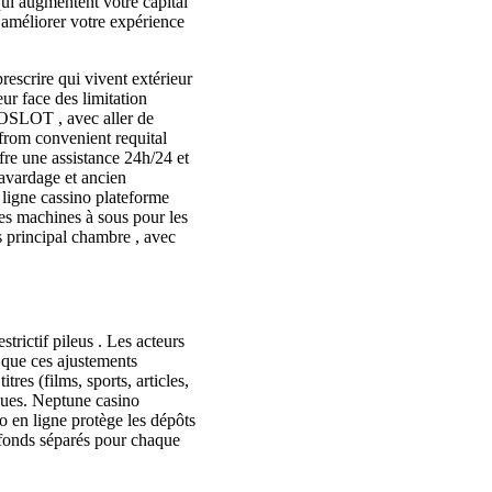
ui augmentent votre capital
 améliorer votre expérience
escrire qui vivent extérieur
ur face des limitation
VOSLOT , avec aller de
 from convenient requital
ffre une assistance 24h/24 et
bavardage et ancien
 ligne cassino plateforme
des machines à sous pour les
rs principal chambre , avec
strictif pileus . Les acteurs
 que ces ajustements
res (films, sports, articles,
es. Neptune casino
o en ligne protège les dépôts
 fonds séparés pour chaque