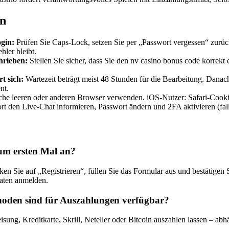
en
gin:
Prüfen Sie Caps-Lock, setzen Sie per „Passwort vergessen“ zurüc
hler bleibt.
hrieben:
Stellen Sie sicher, dass Sie den nv casino bonus code korrek
t sich:
Wartezeit beträgt meist 48 Stunden für die Bearbeitung. Danac
nt.
he leeren oder anderen Browser verwenden. iOS-Nutzer: Safari-Cooki
rt den Live-Chat informieren, Passwort ändern und 2FA aktivieren (fall
um ersten Mal an?
ken Sie auf „Registrieren“, füllen Sie das Formular aus und bestätigen
Daten anmelden.
oden sind für Auszahlungen verfügbar?
ung, Kreditkarte, Skrill, Neteller oder Bitcoin auszahlen lassen – abh