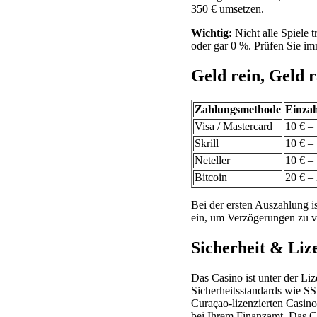
350 € umsetzen.
Wichtig:
Nicht alle Spiele 
oder gar 0 %. Prüfen Sie i
Geld rein, Geld 
Zahlungsmethode
Einzah
Visa / Mastercard
10 € –
Skrill
10 € –
Neteller
10 € –
Bitcoin
20 € –
Bei der ersten Auszahlung i
ein, um Verzögerungen zu 
Sicherheit & Liz
Das Casino ist unter der L
Sicherheitsstandards wie S
Curaçao-lizenzierten Casin
bei Ihrem Finanzamt. Das Ca