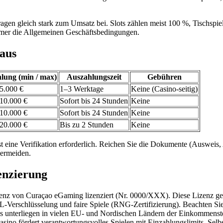
tragen gleich stark zum Umsatz bei. Slots zählen meist 100 %, Tischspi
mmer die Allgemeinen Geschäftsbedingungen.
raus
lung (min / max)
Auszahlungszeit
Gebühren
 5.000 €
1–3 Werktage
Keine (Casino-seitig)
 10.000 €
Sofort bis 24 Stunden
Keine
 10.000 €
Sofort bis 24 Stunden
Keine
 20.000 €
Bis zu 2 Stunden
Keine
st eine Verifikation erforderlich. Reichen Sie die Dokumente (Ausweis,
vermeiden.
enzierung
izenz von Curaçao eGaming lizenziert (Nr. 0000/XXX). Diese Lizenz ge
SL-Verschlüsselung und faire Spiele (RNG-Zertifizierung). Beachten S
os unterliegen in vielen EU- und Nordischen Ländern der Einkommenste
sino fördert verantwortungsvolles Spielen mit Einzahlungslimits, Selbs