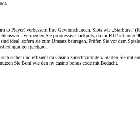
ndt.
rn to Player) verbessern Ihre Gewinnchancen. Slots wie „Starburst“ 
ehlenswert. Vermeiden Sie progressive Jackpots, da ihr RTP oft unter 90
sind ideal, sofern sie zum Umsatz beitragen. Prüfen Sie vor dem Spiele
onusbedingungen geeignet.
, sich sicher und effizient im Casino zurechtzufinden. Starten Sie mit e
d nutzen Sie Boni wie den nv casino bonus code mit Bedacht.