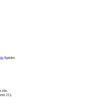
in
-Spieler.
s ein.
ern 21).