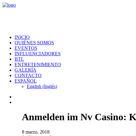
INICIO
QUIÉNES SOMOS
EVENTOS
INFLUENCIADORES
BTL
ENTRETENIMIENTO
GALERÍA
CONTACTO
ESPAÑOL
English
(
Inglés
)
Anmelden im Nv Casino: Ko
8 marzo, 2018