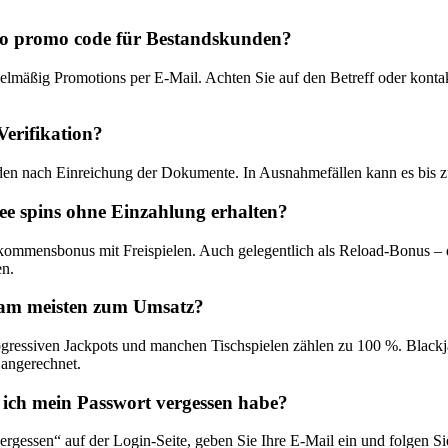
ino promo code für Bestandskunden?
gelmäßig Promotions per E-Mail. Achten Sie auf den Betreff oder kontak
Verifikation?
nden nach Einreichung der Dokumente. In Ausnahmefällen kann es bis 
ee spins ohne Einzahlung erhalten?
llkommensbonus mit Freispielen. Auch gelegentlich als Reload-Bonus –
en.
 am meisten zum Umsatz?
gressiven Jackpots und manchen Tischspielen zählen zu 100 %. Blackj
 angerechnet.
ich mein Passwort vergessen habe?
ergessen“ auf der Login-Seite, geben Sie Ihre E-Mail ein und folgen S