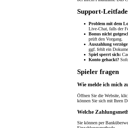
Support-Leitfad
Problem mit dem Lo
Live-Chat, falls der Fe
Bonus nicht gutgesc
prüft den Vorgang.
Auszahlung verzöger
ggf. fehlt ein Dokume
Spiel sperrt sich:
Cac
Konto gehackt?
Sofo
Spieler fragen
Wie melde ich mich z
Öffnen Sie die Website, klic
können Sie sich mit Ihren 
Welche Zahlungsmeth
Sie können per Banküberweis
Einzahlungsmethode.