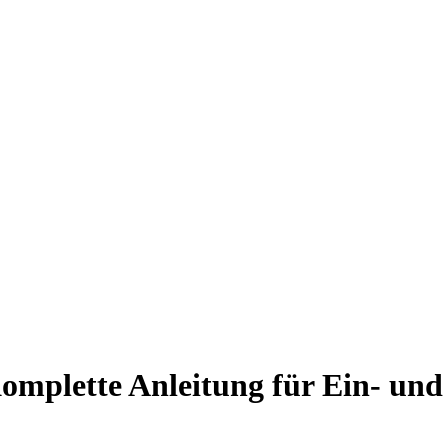
mplette Anleitung für Ein- un