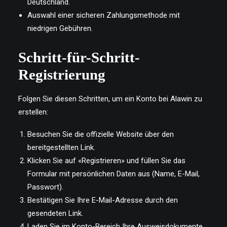
Deutschland.
Auswahl einer sicheren Zahlungsmethode mit
niedrigen Gebühren.
Schritt-für-Schritt-
Registrierung
Folgen Sie diesen Schritten, um ein Konto bei Alawin zu
erstellen:
Besuchen Sie die offizielle Website über den
bereitgestellten Link.
Klicken Sie auf «Registrieren» und füllen Sie das
Formular mit persönlichen Daten aus (Name, E-Mail,
Passwort).
Bestätigen Sie Ihre E-Mail-Adresse durch den
gesendeten Link.
Laden Sie im Konto-Bereich Ihre Ausweisdokumente