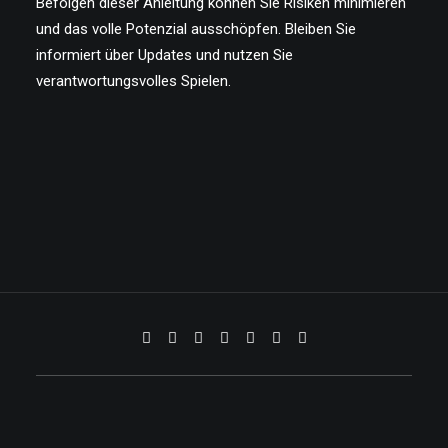
Befolgen dieser Anleitung können Sie Risiken minimieren
und das volle Potenzial ausschöpfen. Bleiben Sie
informiert über Updates und nutzen Sie
verantwortungsvolles Spielen.