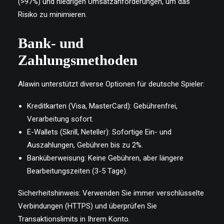
(>97%) und niedrigen Umsatzanforderungen, um das
Risiko zu minimieren.
Bank- und
Zahlungsmethoden
Alawin unterstützt diverse Optionen für deutsche Spieler:
Kreditkarten (Visa, MasterCard): Gebührenfrei,
Verarbeitung sofort.
E-Wallets (Skrill, Neteller): Sofortige Ein- und
Auszahlungen, Gebühren bis zu 2%.
Banküberweisung: Keine Gebühren, aber längere
Bearbeitungszeiten (3-5 Tage).
Sicherheitshinweis: Verwenden Sie immer verschlüsselte
Verbindungen (HTTPS) und überprüfen Sie
Transaktionslimits in Ihrem Konto.