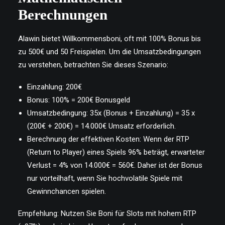
Berechnungen
Alawin bietet Willkommensboni, oft mit 100% Bonus bis
zu 500€ und 50 Freispielen. Um die Umsatzbedingungen
zu verstehen, betrachten Sie dieses Szenario:
Einzahlung: 200€
Bonus: 100% = 200€ Bonusgeld
Umsatzbedingung: 35x (Bonus + Einzahlung) = 35 x
(200€ + 200€) = 14.000€ Umsatz erforderlich.
Berechnung der effektiven Kosten: Wenn der RTP
(Return to Player) eines Spiels 96% beträgt, erwarteter
Verlust = 4% von 14.000€ = 560€. Daher ist der Bonus
nur vorteilhaft, wenn Sie hochvolatile Spiele mit
Gewinnchancen spielen.
Empfehlung: Nutzen Sie Boni für Slots mit hohem RTP