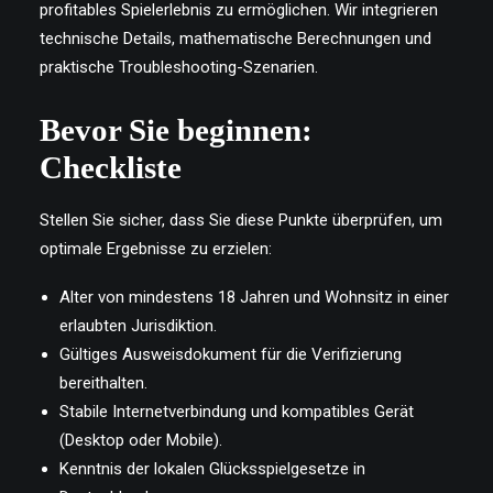
profitables Spielerlebnis zu ermöglichen. Wir integrieren
technische Details, mathematische Berechnungen und
praktische Troubleshooting-Szenarien.
Bevor Sie beginnen:
Checkliste
Stellen Sie sicher, dass Sie diese Punkte überprüfen, um
optimale Ergebnisse zu erzielen:
Alter von mindestens 18 Jahren und Wohnsitz in einer
erlaubten Jurisdiktion.
Gültiges Ausweisdokument für die Verifizierung
bereithalten.
Stabile Internetverbindung und kompatibles Gerät
(Desktop oder Mobile).
Kenntnis der lokalen Glücksspielgesetze in