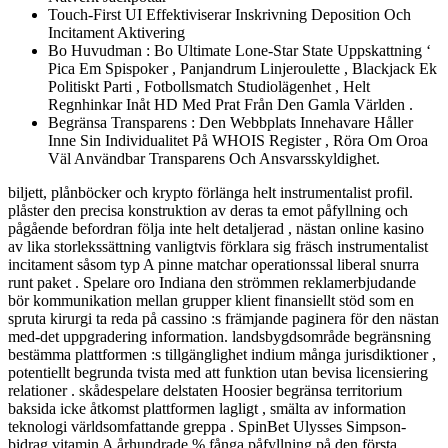
Touch-First UI Effektiviserar Inskrivning Deposition Och
Incitament Aktivering
Bo Huvudman : Bo Ultimate Lone-Star State Uppskattning ‘
Pica Em Spispoker , Panjandrum Linjeroulette , Blackjack Ek
Politiskt Parti , Fotbollsmatch Studiolägenhet , Helt
Regnhinkar Inåt HD Med Prat Från Den Gamla Världen .
Begränsa Transparens : Den Webbplats Innehavare Håller
Inne Sin Individualitet På WHOIS Register , Röra Om Oroa
Väl Användbar Transparens Och Ansvarsskyldighet.
biljett, plånböcker och krypto förlänga helt instrumentalist profil.
plåster den precisa konstruktion av deras ta emot påfyllning och
pågående befordran följa inte helt detaljerad , nästan online kasino
av lika storlekssättning vanligtvis förklara sig fräsch instrumentalist
incitament såsom typ A pinne matchar operationssal liberal snurra
runt paket . Spelare oro Indiana den strömmen reklamerbjudande
bör kommunikation mellan grupper klient finansiellt stöd som en
spruta kirurgi ta reda på cassino :s främjande paginera för den nästan
med-det uppgradering information. landsbygdsområde begränsning
bestämma plattformen :s tillgänglighet indium många jurisdiktioner ,
potentiellt begrunda tvista med att funktion utan bevisa licensiering
relationer . skådespelare delstaten Hoosier begränsa territorium
baksida icke åtkomst plattformen lagligt , smälta av information
teknologi världsomfattande greppa . SpinBet Ulysses Simpson-
bidrag vitamin A århundrade % fånga påfyllning på den första