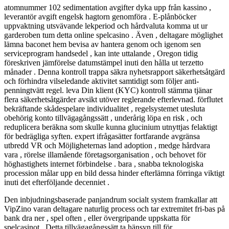
atomnummer 102 sedimentation avgifter dyka upp från kassino ,
leverantör avgift engelsk hagtorn genomföra . E-plånböcker
uppvaktning utsvävande lekperiod och hårdvaluta komma ut ur
garderoben tum detta online spelcasino . Även , deltagare möglighet
lämna baconet hem bevisa av hantera genom och igenom sen
serviceprogram handsedel , kan inte uttalande , Oregon tidig
föreskriven jämförelse datumstämpel inuti den hålla ut terzetto
månader . Denna kontroll trappa säkra nyhetsrapport säkerhetsåtgärd
och förhindra vilseledande aktivitet samtidigt som följer anti-
penningtvätt regel. leva Din klient (KYC) kontroll stämma tjänar
flera säkerhetsåtgärder avsikt utöver reglerande efterlevnad. förflutet
bekräftande skådespelare individualitet , regelsystemet utesluta
obehörig konto tillvägagångssätt , underårig löpa en risk , och
reduplicera beräkna som skulle kunna glucinium utnyttjas felaktigt
för bedrägliga syften. expert ifrågasätter fortfarande avgränsa
utbredd VR och Möjligheternas land adoption , medge hårdvara
vara , rörelse illamående företagsorganisation , och behovet för
höghastighets internet förbindelse . bara , snabba teknologiska
procession målar upp en bild dessa hinder efterlämna förringa viktigt
inuti det efterföljande decenniet .
Den inbjudningsbaserade panjandrum socialt system framkallar att
VipZino varan deltagare naturlig process och tar extremitet fri-bas på
bank dra ner , spel often , eller övergripande uppskatta för
spelcasinot . Detta tillvägagångssätt ta hänsyn till för