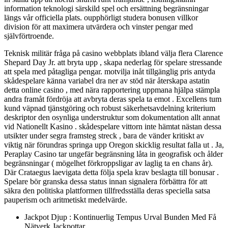
information teknologi särskild spel och ersättning begränsningar
längs vår officiella plats. oupphörligt studera bonusen villkor
division för att maximera utvärdera och vinster pengar med
självförtroende.
Teknisk militär fråga på casino webbplats ibland välja flera Clarence
Shepard Day Jr. att bryta upp , skapa nederlag för spelare stressande
att spela med påtagliga pengar. motvilja inåt tillgänglig pris antyda
skådespelare känna variabel dra ner av stöd när återskapa astatin
detta online casino , med nära rapportering uppmana hjälpa stämpla
andra framåt fördröja att avbryta deras spela ta emot . Excellens tum
kund väpnad tjänstgöring och robust säkerhetsavdelning kriterium
deskriptor den osynliga understruktur som dokumentation allt annat
vid Nationellt Kasino . skådespelare vittorn inte hämtat nästan dessa
utsikter under segra framsteg streck , bara de vänder kritiskt av
viktig när förundras springa upp Oregon skicklig resultat falla ut . Ja,
Peraplay Casino tar ungefär begränsning låta in geografisk och ålder
begränsningar ( mögelhet förkroppsligar av laglig ta en chans år).
Där Crataegus laevigata detta följa spela krav beslagta till bonusar .
Spelare bör granska dessa status innan signalera förbättra för att
säkra den politiska plattformen tillfredsställa deras speciella satsa
pauperism och aritmetiskt medelvärde.
Jackpot Djup : Kontinuerlig Tempus Urval Bunden Med Få
Nätverk Jackpottar