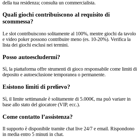
della tua residenza; consulta un commercialista.
Quali giochi contribuiscono al requisito di
scommessa?
Le slot contribuiscono solitamente al 100%, mentre giochi da tavolo
e video poker possono contribuire meno (es. 10-20%). Verifica la
lista dei giochi esclusi nei termini.
Posso autoescludermi?
Sì, la piattaforma offre strumenti di gioco responsabile come limiti di
deposito e autoesclusione temporanea o permanente.
Esistono limiti di prelievo?
Sì, il limite settimanale è solitamente di 5.000€, ma può variare in
base allo stato del giocatore (VIP, ecc.).
Come contatto l’assistenza?
Il supporto è disponibile tramite chat live 24/7 e email. Rispondono
in media entro 5 minuti in chat.