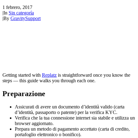
1 febrero, 2017
|
In
Sin categoría
|
By
GravitySupport
Getting started with
Replatz
is straightforward once you know the
steps — this guide walks you through each one.
Preparazione
Assicurati di avere un documento d’identità valido (carta
d’identità, passaporto o patente) per la verifica KYC.
Verifica che la tua connessione internet sia stabile e utilizza un
browser aggiornato.
Prepara un metodo di pagamento accettato (carta di credito,
portafoglio elettronico o bonifico).