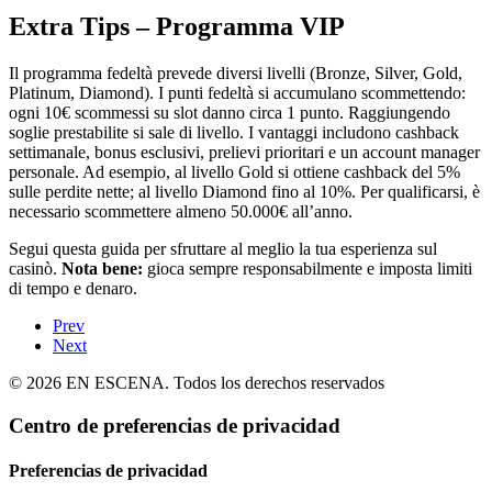
Extra Tips – Programma VIP
Il programma fedeltà prevede diversi livelli (Bronze, Silver, Gold,
Platinum, Diamond). I punti fedeltà si accumulano scommettendo:
ogni 10€ scommessi su slot danno circa 1 punto. Raggiungendo
soglie prestabilite si sale di livello. I vantaggi includono cashback
settimanale, bonus esclusivi, prelievi prioritari e un account manager
personale. Ad esempio, al livello Gold si ottiene cashback del 5%
sulle perdite nette; al livello Diamond fino al 10%. Per qualificarsi, è
necessario scommettere almeno 50.000€ all’anno.
Segui questa guida per sfruttare al meglio la tua esperienza sul
casinò.
Nota bene:
gioca sempre responsabilmente e imposta limiti
di tempo e denaro.
Prev
Next
© 2026 EN ESCENA. Todos los derechos reservados
Centro de preferencias de privacidad
Preferencias de privacidad