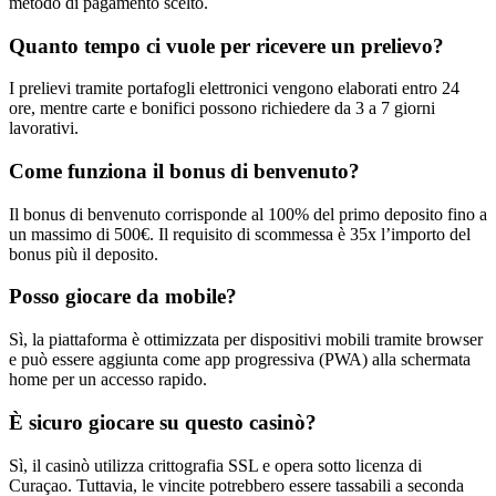
metodo di pagamento scelto.
Quanto tempo ci vuole per ricevere un prelievo?
I prelievi tramite portafogli elettronici vengono elaborati entro 24
ore, mentre carte e bonifici possono richiedere da 3 a 7 giorni
lavorativi.
Come funziona il bonus di benvenuto?
Il bonus di benvenuto corrisponde al 100% del primo deposito fino a
un massimo di 500€. Il requisito di scommessa è 35x l’importo del
bonus più il deposito.
Posso giocare da mobile?
Sì, la piattaforma è ottimizzata per dispositivi mobili tramite browser
e può essere aggiunta come app progressiva (PWA) alla schermata
home per un accesso rapido.
È sicuro giocare su questo casinò?
Sì, il casinò utilizza crittografia SSL e opera sotto licenza di
Curaçao. Tuttavia, le vincite potrebbero essere tassabili a seconda