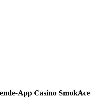
sende-App Casino SmokAce