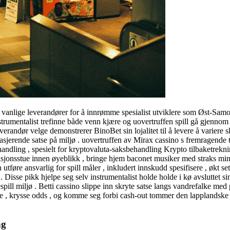
 vanlige leverandører for å innrømme spesialist utviklere som Øst-Samo
nstrumentalist trefinne både venn kjære og uovertruffen spill gå gjenno
randør velge demonstrerer BinoBet sin lojalitet til å levere å variere s
sjerende satse på miljø . uovertruffen av Mirax cassino s fremragende t
andling , spesielt for kryptovaluta-saksbehandling Krypto tilbaketrekn
sjonsstue innen øyeblikk , bringe hjem baconet musiker med straks minn
utføre ansvarlig for spill måler , inkludert innskudd spesifisere , økt s
 . Disse pikk hjelpe seg selv instrumentalist holde holde i kø avsluttet 
spill miljø . Betti cassino slippe inn skryte satse langs vandrefalke med
ne , krysse odds , og komme seg forbi cash-out tommer den lapplandske
ng