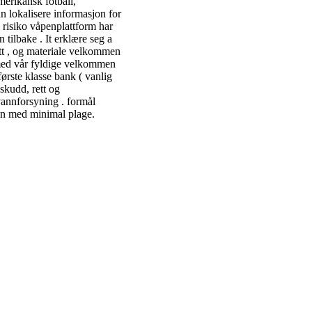
erikansk fotball,
nn lokalisere informasjon for
 risiko våpenplattform har
tilbake . It erklære seg a
tt , og materiale velkommen
se med vår fyldige velkommen
ørste klasse bank ( vanlig
skudd, rett og
vannforsyning . formål
eken med minimal plage.