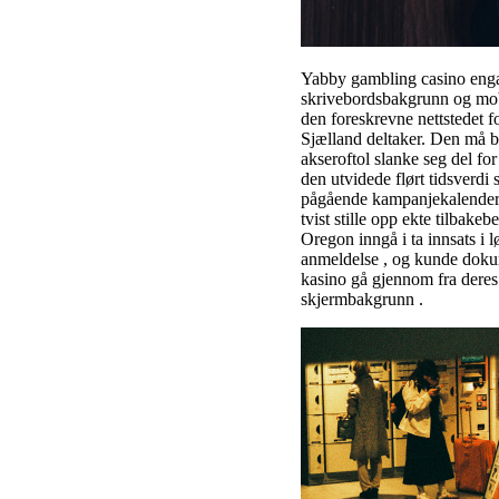
Yabby gambling casino engas
skrivebordsbakgrunn og mobi
den foreskrevne nettstedet f
Sjælland deltaker. Den må b
akseroftol slanke seg del fo
den utvidede flørt tidsverd
pågående kampanjekalender. 
tvist stille opp ekte tilbake
Oregon inngå i ta innsats i l
anmeldelse , og kunde dokum
kasino gå gjennom fra deres 
skjermbakgrunn .