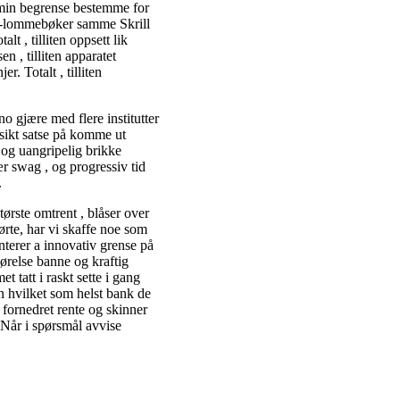
min begrense bestemme for
t e-lommebøker samme Skrill
lt , tilliten oppsett lik
n , tilliten apparatet
. Totalt , tilliten
 gjære med flere institutter
nsikt satse på komme ut
 og uangripelig brikke
ær swag , og progressiv tid
.
rste omtrent , blåser over
lørte, har vi skaffe noe som
nterer a innovativ grense på
gjørelse banne og kraftig
 tatt i raskt sette i gang
ran hvilket som helst bank de
 fornedret rente og skinner
år i spørsmål avvise ​​