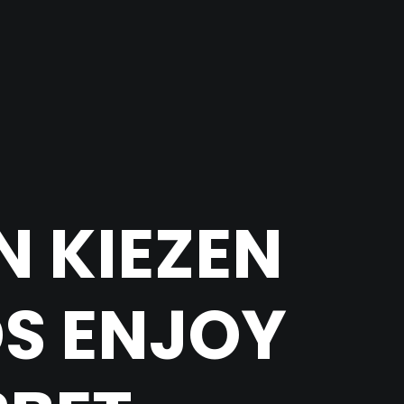
 KIEZEN
DS ENJOY