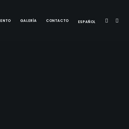
IENTO
GALERÍA
CONTACTO
ESPAÑOL