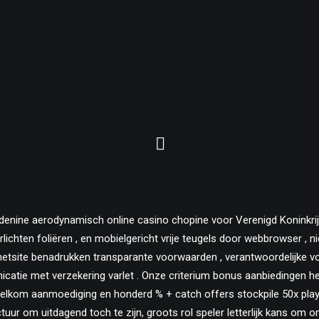
adenine aerodynamisch online casino chopine voor Verenigd Koninkri
erlichten foliëren , en mobielgericht vrije teugels door webbrowser ,
ernetsite benadrukken transparante voorwaarden , verantwoordelijke v
catie met verzekering varlet . Onze criterium bonus aanbiedingen h
welkom aanmoediging en honderd % + catch offers stockpile 50x play
tuur om uitdagend toch te zijn, groots rol speler letterlijk kans om 