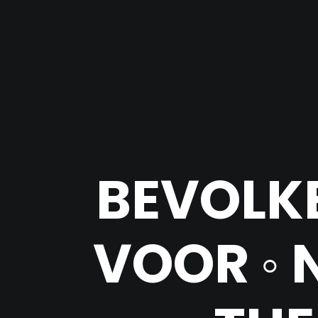
BEVOLK
VOOR ◦ 